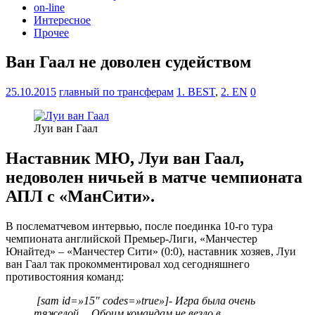
on-line
Интересное
Прочее
Ван Гаал не доволен судейством
25.10.2015
главный по трансферам
1. BEST
,
2. EN
0
Луи ван Гаал
Наставник МЮ, Луи ван Гаал,
недоволен ничьей в матче чемпионата
АПЛ с «МанСити».
В послематчевом интервью, после поединка 10-го тура
чемпионата английской Премьер-Лиги, «Манчестер
Юнайтед» – «Манчестер Сити» (0:0), наставник хозяев, Луи
ван Гаал так прокомментировал ход сегодняшнего
противостояния команд:
[sam id=»15″ codes=»true»]- Игра была очень
тяжелой… Обоим командам не везло в