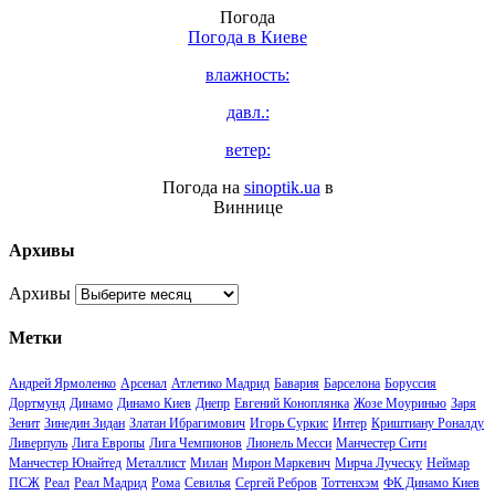
Погода
Погода в
Киеве
влажность:
давл.:
ветер:
Погода на
sinoptik.ua
в
Виннице
Архивы
Архивы
Метки
Андрей Ярмоленко
Арсенал
Атлетико Мадрид
Бавария
Барселона
Боруссия
Дортмунд
Динамо
Динамо Киев
Днепр
Евгений Коноплянка
Жозе Моуринью
Заря
Зенит
Зинедин Зидан
Златан Ибрагимович
Игорь Суркис
Интер
Криштиану Роналду
Ливерпуль
Лига Европы
Лига Чемпионов
Лионель Месси
Манчестер Сити
Манчестер Юнайтед
Металлист
Милан
Мирон Маркевич
Мирча Луческу
Неймар
ПСЖ
Реал
Реал Мадрид
Рома
Севилья
Сергей Ребров
Тоттенхэм
ФК Динамо Киев