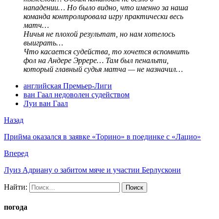
нападении… Но было видно, что именно за наша
команда контролировала игру практически весь
матч…
Ничья не плохой результат, но нам хотелось
выиграть…
Что касается судейства, то хочется вспомнить
фол на Андере Эррере… Там был пенальти,
который главный судья матча — не назначил…
английская Премьер-Лиги
ван Гаал недоволен судейством
Луи ван Гаал
Назад
Прийма оказался в заявке «Торино» в поединке с «Лацио»
Вперед
Луиз Адриану о забитом мяче и участии Берлускони
Найти:
погода