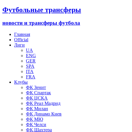
Футбольные трансферы
новости и трансферы футбола
Главная
Official
Лиги
UA
ENG
GER
SPA
ITA
FRA
Клубы
ФК Зенит
ФК Спартак
ФК ЦСКА
ФК Реал Мадрид
ФК Милан
ФК Динамо Киев
ФК МЮ
ФК Челси
ФК Шахтера