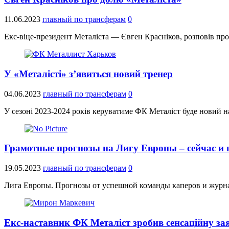
11.06.2023
главный по трансферам
0
Екс-віце-президент Металіста — Євген Красніков, розповів про
У «Металісті» з’явиться новий тренер
04.06.2023
главный по трансферам
0
У сезоні 2023-2024 років керуватиме ФК Металіст буде новий н
Грамотные прогнозы на Лигу Европы – сейчас и 
19.05.2023
главный по трансферам
0
Лига Европы. Прогнозы от успешной команды каперов и журн
Екс-наставник ФК Металіст зробив сенсаційну за