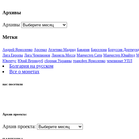
Архивы
Архивы
Метки
Андрей Ярмоленко
Арсенал
Атлетико Мадрид
Бавария
Барселона
Боруссия Дортмун
Лига Европы
Лига Чемпионов
Лионель Месси
Манчестер Сити
Манчестер Юнайтед
М
Ювентус
Юрий Вернидуб
сборная Украины
трансфер Ярмоленко
чемпионат УПЛ
Болгария на русском
Все о монетах
нас посетили
Архив проекта:
Архив проекта: