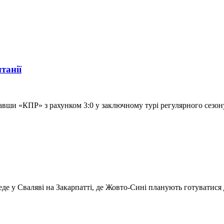
танії
равши «КПР» з рахунком 3:0 у заключному турі регулярного сезон
еде у Сваляві на Закарпатті, де Жовто-Сині планують готуватися 