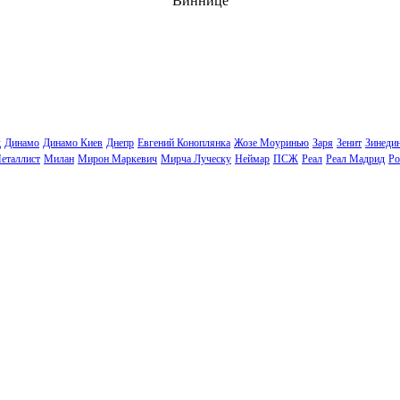
Виннице
д
Динамо
Динамо Киев
Днепр
Евгений Коноплянка
Жозе Моуринью
Заря
Зенит
Зинеди
еталлист
Милан
Мирон Маркевич
Мирча Луческу
Неймар
ПСЖ
Реал
Реал Мадрид
Ро