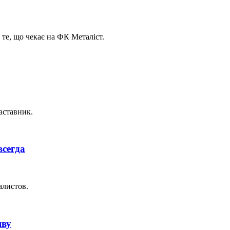
 те, що чекає на ФК Металіст.
аставник.
всегда
алистов.
яву