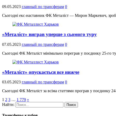
09.05.2023
главный по трансферам
0
Сьогодні екс-наставник ФК Металіст — Мирон Маркевич, зробив 
«Металіст» виграв уперше з сьомого туру
07.05.2023
главный по трансферам
0
Сьогодні ФК Металіст мінімально переграв у поєдинку 25-го ту
«Металіст» опускається все нижче
03.05.2023
главный по трансферам
0
Сьогодні ФК Металіст за всіма статтями програв у поєдинку 24
1
2
3
…
1 779
»
Найти:
Трансферы клубов