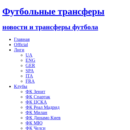
Футбольные трансферы
новости и трансферы футбола
Главная
Official
Лиги
UA
ENG
GER
SPA
ITA
FRA
Клубы
ФК Зенит
ФК Спартак
ФК ЦСКА
ФК Реал Мадрид
ФК Милан
ФК Динамо Киев
ФК МЮ
ФК Челси