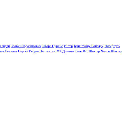
н Зидан
Златан Ибрагимович
Игорь Суркис
Интер
Криштиану Роналду
Ливерпуль
ма
Севилья
Сергей Ребров
Тоттенхэм
ФК Динамо Киев
ФК Шахтер
Челси
Шахтер