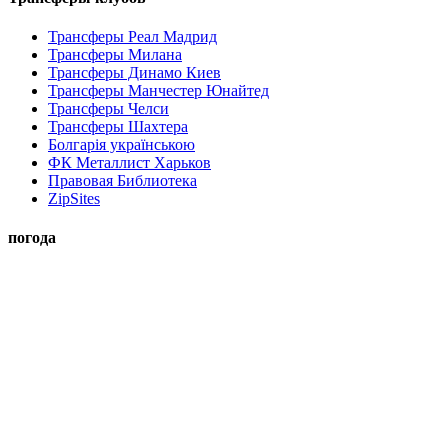
Трансферы Реал Мадрид
Трансферы Милана
Трансферы Динамо Киев
Трансферы Манчестер Юнайтед
Трансферы Челси
Трансферы Шахтера
Болгарія українською
ФК Металлист Харьков
Правовая Библиотека
ZipSites
погода