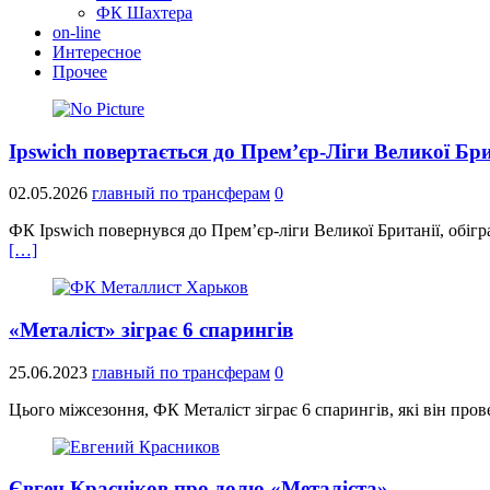
ФК Шахтера
on-line
Интересное
Прочее
Ipswich повертається до Прем’єр-Ліги Великої Бри
02.05.2026
главный по трансферам
0
ФК Ipswich повернувся до Прем’єр-ліги Великої Британії, обіг
[…]
«Металіст» зіграє 6 спарингів
25.06.2023
главный по трансферам
0
Цього міжсезоння, ФК Металіст зіграє 6 спарингів, які він пров
Євген Красніков про долю «Металіста»