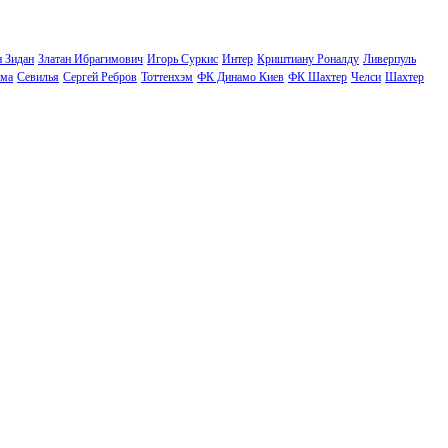
н Зидан
Златан Ибрагимович
Игорь Суркис
Интер
Криштиану Роналду
Ливерпуль
ма
Севилья
Сергей Ребров
Тоттенхэм
ФК Динамо Киев
ФК Шахтер
Челси
Шахтер