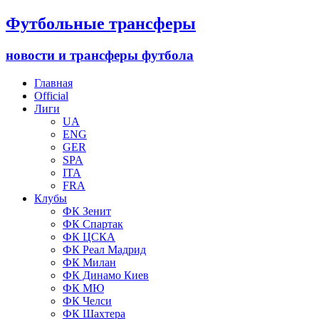
Футбольные трансферы
новости и трансферы футбола
Главная
Official
Лиги
UA
ENG
GER
SPA
ITA
FRA
Клубы
ФК Зенит
ФК Спартак
ФК ЦСКА
ФК Реал Мадрид
ФК Милан
ФК Динамо Киев
ФК МЮ
ФК Челси
ФК Шахтера