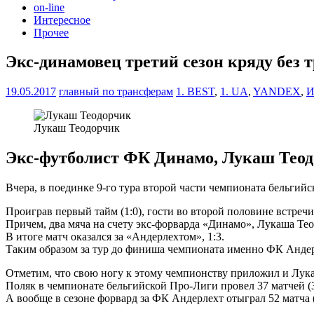
on-line
Интересное
Прочее
Экс-динамовец третий сезон кряду без т
19.05.2017
главный по трансферам
1. BEST
,
1. UA
,
YANDEX
,
И
Лукаш Теодорчик
Экс-футболист ФК Динамо, Лукаш Теодо
Вчера, в поединке 9-го тура второй части чемпионата бельг
Проиграв первый тайм (1:0), гости во второй половине встреч
Причем, два мяча на счету экс-форварда «Динамо», Лукаша Те
В итоге матч оказался за «Андерлехтом», 1:3.
Таким образом за тур до финиша чемпионата именно ФК Андерл
Отметим, что свою ногу к этому чемпионству приложил и Лук
Поляк в чемпионате бельгийской Про-Лиги провел 37 матчей (35
А вообще в сезоне форвард за ФК Андерлехт отыграл 52 матча (