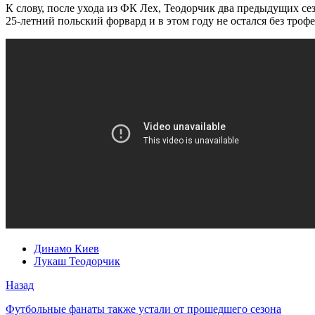
К слову, после ухода из ФК Лех, Теодорчик два предыдущих се
25-летний польский форвард и в этом году не остался без трофе
Динамо Киев
Лукаш Теодорчик
Назад
Футбольные фанаты также устали от прошедшего сезона