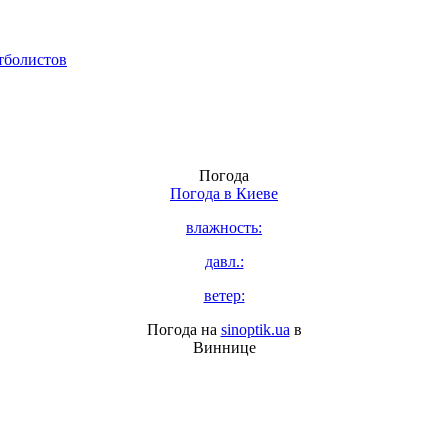
тболистов
Погода
Погода в
Киеве
влажность:
давл.:
ветер:
Погода на
sinoptik.ua
в
Виннице