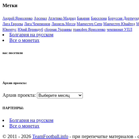
Метки
Андрей Ярмоленко
Арсенал
Атлетико Мадрид
Бавария
Барселона
Боруссия Дортмун
Лига Европы
Лига Чемпионов
Лионель Месси
Манчестер Сити
Манчестер Юнайтед
М
Ювентус
Юрий Вернидуб
сборная Украины
трансфер Ярмоленко
чемпионат УПЛ
Болгария на русском
Все о монетах
нас посетили
Архив проекта:
Архив проекта:
ПАРТЕНРЫ:
Болгария на русском
Все о монетах
© 2011 - 2026
TeamFootball.info
- при перепечатке материалов 