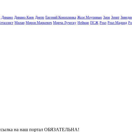
д
Динамо
Динамо Киев
Днепр
Евгений Коноплянка
Жозе Моуринью
Заря
Зенит
Зинеди
еталлист
Милан
Мирон Маркевич
Мирча Луческу
Неймар
ПСЖ
Реал
Реал Мадрид
Ро
- ссылка на наш портал ОБЯЗАТЕЛЬНА!