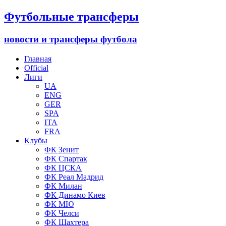
Футбольные трансферы
новости и трансферы футбола
Главная
Official
Лиги
UA
ENG
GER
SPA
ITA
FRA
Клубы
ФК Зенит
ФК Спартак
ФК ЦСКА
ФК Реал Мадрид
ФК Милан
ФК Динамо Киев
ФК МЮ
ФК Челси
ФК Шахтера