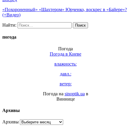
«Похороненный» «Шахтером» Юрченко, воскрес в «Байере»?
(+Видео)
Найти:
погода
Погода
Погода в
Киеве
влажность:
давл.:
ветер:
Погода на
sinoptik.ua
в
Виннице
Архивы
Архивы