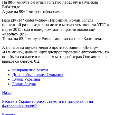
На 88-й минуте он отдал голевую передачу на Майкла
Бабатунде.
А уже на 90+4 минуте забил сам.
[sam id=»14″ codes=»true»]Напомним, Роман Золуля
последний раз выходил на поле в матчах чемпионата УПЛ в
марте 2015 года в выездном матче против львовский
«Карпат» (0:1).
Тогда, на 62-й минуте Роман заменил на поле Калинича.
А по итогам двухматчевого противостояния, «Днепр» —
«Олимпик», дальше идут днепропетровские футболисты, т.к.
они были сильнее и в первом матче, обыграв Олимпиков на
выезде со счетом, 0:2.
возвращение Зозули
Днепр обыгрывает Олимпик
Кубок Украины
Роман Зозуля
Назад
Расизм в Украине присутствует и на трибунах, и на
футбольных полях?
Вперед