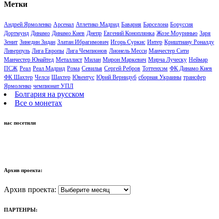
Метки
Андрей Ярмоленко
Арсенал
Атлетико Мадрид
Бавария
Барселона
Боруссия
Дортмунд
Динамо
Динамо Киев
Днепр
Евгений Коноплянка
Жозе Моуринью
Заря
Зенит
Зинедин Зидан
Златан Ибрагимович
Игорь Суркис
Интер
Криштиану Роналду
Ливерпуль
Лига Европы
Лига Чемпионов
Лионель Месси
Манчестер Сити
Манчестер Юнайтед
Металлист
Милан
Мирон Маркевич
Мирча Луческу
Неймар
ПСЖ
Реал
Реал Мадрид
Рома
Севилья
Сергей Ребров
Тоттенхэм
ФК Динамо Киев
ФК Шахтер
Челси
Шахтер
Ювентус
Юрий Вернидуб
сборная Украины
трансфер
Ярмоленко
чемпионат УПЛ
Болгария на русском
Все о монетах
нас посетили
Архив проекта:
Архив проекта:
ПАРТЕНРЫ: