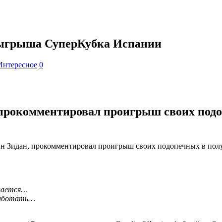
озыгрыша СуперКубка Испании
Интересное
0
прокомментировал проигрыш своих под
ин Зидан, прокомментировал проигрыш своих подопечных в пол
ивается…
работать…