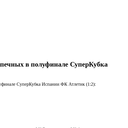
опечных в полуфинале СуперКубка
уфинале СуперКубка Испании ФК Атлетик (1:2):