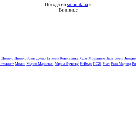
Погода на
sinoptik.ua
в
Виннице
д
Динамо
Динамо Киев
Днепр
Евгений Коноплянка
Жозе Моуринью
Заря
Зенит
Зинеди
еталлист
Милан
Мирон Маркевич
Мирча Луческу
Неймар
ПСЖ
Реал
Реал Мадрид
Ро