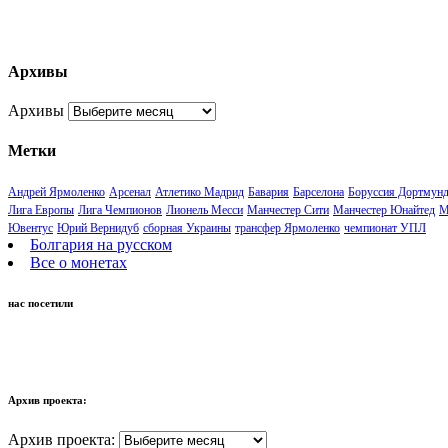
Архивы
Архивы
Метки
Андрей Ярмоленко
Арсенал
Атлетико Мадрид
Бавария
Барселона
Боруссия Дортмун
Лига Европы
Лига Чемпионов
Лионель Месси
Манчестер Сити
Манчестер Юнайтед
М
Ювентус
Юрий Вернидуб
сборная Украины
трансфер Ярмоленко
чемпионат УПЛ
Болгария на русском
Все о монетах
нас посетили
Архив проекта:
Архив проекта: