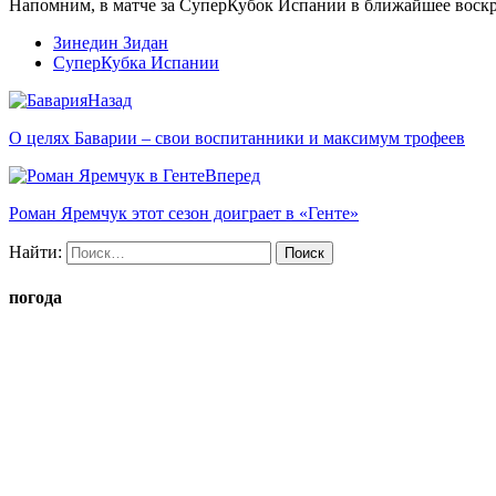
Напомним, в матче за СуперКубок Испании в ближайшее воскресе
Зинедин Зидан
СуперКубка Испании
Назад
О целях Баварии – свои воспитанники и максимум трофеев
Вперед
Роман Яремчук этот сезон доиграет в «Генте»
Найти:
погода