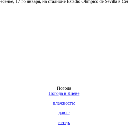
нье, 17-го января, на стадионе Estadio Olímpico de Sevilla в 
Погода
Погода в
Киеве
влажность:
давл.:
ветер: