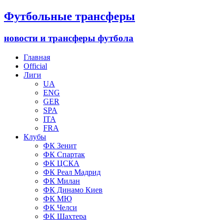
Футбольные трансферы
новости и трансферы футбола
Главная
Official
Лиги
UA
ENG
GER
SPA
ITA
FRA
Клубы
ФК Зенит
ФК Спартак
ФК ЦСКА
ФК Реал Мадрид
ФК Милан
ФК Динамо Киев
ФК МЮ
ФК Челси
ФК Шахтера