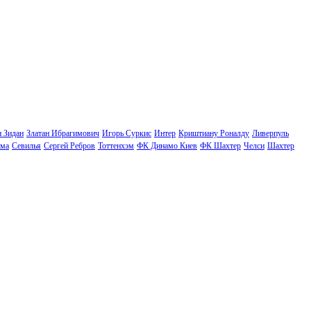
н Зидан
Златан Ибрагимович
Игорь Суркис
Интер
Криштиану Роналду
Ливерпуль
ма
Севилья
Сергей Ребров
Тоттенхэм
ФК Динамо Киев
ФК Шахтер
Челси
Шахтер