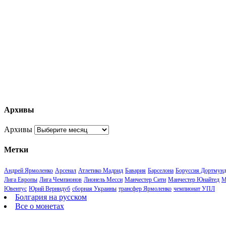
Архивы
Архивы
Метки
Андрей Ярмоленко
Арсенал
Атлетико Мадрид
Бавария
Барселона
Боруссия Дортмун
Лига Европы
Лига Чемпионов
Лионель Месси
Манчестер Сити
Манчестер Юнайтед
М
Ювентус
Юрий Вернидуб
сборная Украины
трансфер Ярмоленко
чемпионат УПЛ
Болгария на русском
Все о монетах