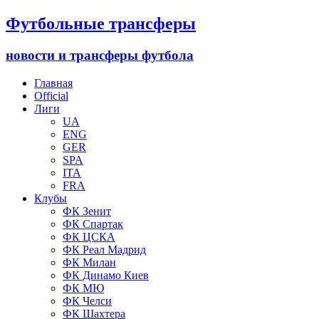
Футбольные трансферы
новости и трансферы футбола
Главная
Official
Лиги
UA
ENG
GER
SPA
ITA
FRA
Клубы
ФК Зенит
ФК Спартак
ФК ЦСКА
ФК Реал Мадрид
ФК Милан
ФК Динамо Киев
ФК МЮ
ФК Челси
ФК Шахтера