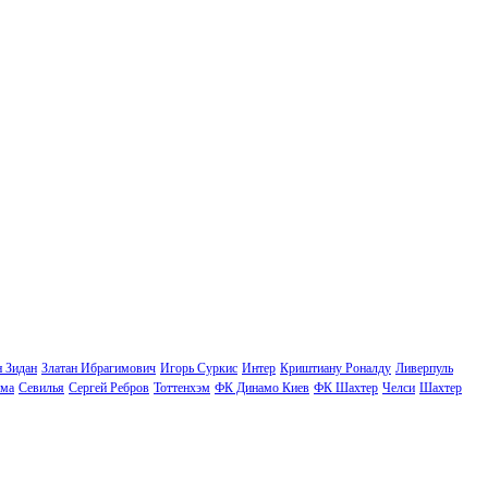
н Зидан
Златан Ибрагимович
Игорь Суркис
Интер
Криштиану Роналду
Ливерпуль
ма
Севилья
Сергей Ребров
Тоттенхэм
ФК Динамо Киев
ФК Шахтер
Челси
Шахтер