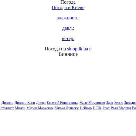
Погода
Погода в
Киеве
влажность:
давл.:
ветер:
Погода на
sinoptik.ua
в
Виннице
д
Динамо
Динамо Киев
Днепр
Евгений Коноплянка
Жозе Моуринью
Заря
Зенит
Зинеди
еталлист
Милан
Мирон Маркевич
Мирча Луческу
Неймар
ПСЖ
Реал
Реал Мадрид
Ро