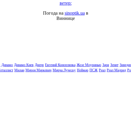
ветер:
Погода на
sinoptik.ua
в
Виннице
д
Динамо
Динамо Киев
Днепр
Евгений Коноплянка
Жозе Моуринью
Заря
Зенит
Зинеди
еталлист
Милан
Мирон Маркевич
Мирча Луческу
Неймар
ПСЖ
Реал
Реал Мадрид
Ро