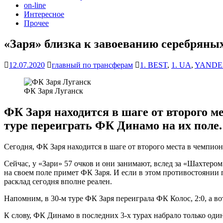
on-line
Интересное
Прочее
«Заря» близка к завоеванию серебрян
12.07.2020
главный по трансферам
1. BEST
,
1. UA
,
YANDE
ФК Заря Луганск
ФК Заря находится в шаге от второго м
туре переиграть ФК Динамо на их поле.
Сегодня, ФК Заря находится в шаге от второго места в чемпио
Сейчас, у «Зари» 57 очков и они занимают, вслед за «Шахтер
на своем поле примет ФК Заря. И если в этом противостоянии
расклад сегодня вполне реален.
Напомним, в 30-м туре ФК Заря переиграла ФК Колос, 2:0, а во
К слову, ФК Динамо в последних 3-х турах набрало только один