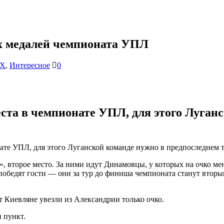
ых медалей чемпионата УПЛ
X
,
Интересное
0
еста в чемпионате УПЛ, для этого Луган
нате УПЛ, для этого Луганской команде нужно в предпоследнем 
ом», второе место. За ними идут Динамовцы, у которых на очко
 победят гости — они за тур до финиша чемпионата станут втор
т Киевляне увезли из Александрии только очко.
 пункт.