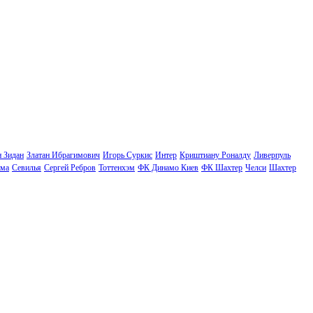
н Зидан
Златан Ибрагимович
Игорь Суркис
Интер
Криштиану Роналду
Ливерпуль
ма
Севилья
Сергей Ребров
Тоттенхэм
ФК Динамо Киев
ФК Шахтер
Челси
Шахтер