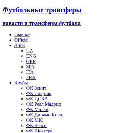
Футбольные трансферы
новости и трансферы футбола
Главная
Official
Лиги
UA
ENG
GER
SPA
ITA
FRA
Клубы
ФК Зенит
ФК Спартак
ФК ЦСКА
ФК Реал Мадрид
ФК Милан
ФК Динамо Киев
ФК МЮ
ФК Челси
ФК Шахтера