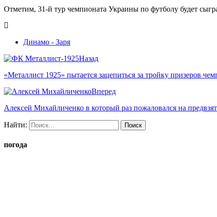
Отметим, 31-й тур чемпионата Украины по футболу будет сыгр
Динамо - Заря
Назад
«Металлист 1925» пытается зацепиться за тройку призеров че
Вперед
Алексей Михайличенко в который раз пожаловался на предвзят
Найти:
погода