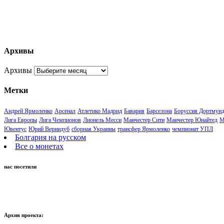
Архивы
Архивы
Метки
Андрей Ярмоленко
Арсенал
Атлетико Мадрид
Бавария
Барселона
Боруссия Дортмун
Лига Европы
Лига Чемпионов
Лионель Месси
Манчестер Сити
Манчестер Юнайтед
М
Ювентус
Юрий Вернидуб
сборная Украины
трансфер Ярмоленко
чемпионат УПЛ
Болгария на русском
Все о монетах
нас посетили
Архив проекта: