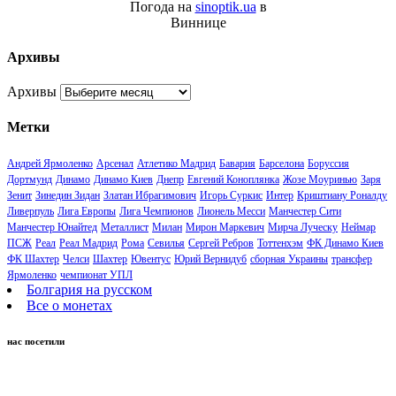
Погода на
sinoptik.ua
в
Виннице
Архивы
Архивы
Метки
Андрей Ярмоленко
Арсенал
Атлетико Мадрид
Бавария
Барселона
Боруссия
Дортмунд
Динамо
Динамо Киев
Днепр
Евгений Коноплянка
Жозе Моуринью
Заря
Зенит
Зинедин Зидан
Златан Ибрагимович
Игорь Суркис
Интер
Криштиану Роналду
Ливерпуль
Лига Европы
Лига Чемпионов
Лионель Месси
Манчестер Сити
Манчестер Юнайтед
Металлист
Милан
Мирон Маркевич
Мирча Луческу
Неймар
ПСЖ
Реал
Реал Мадрид
Рома
Севилья
Сергей Ребров
Тоттенхэм
ФК Динамо Киев
ФК Шахтер
Челси
Шахтер
Ювентус
Юрий Вернидуб
сборная Украины
трансфер
Ярмоленко
чемпионат УПЛ
Болгария на русском
Все о монетах
нас посетили