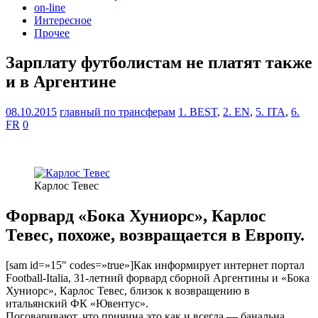
on-line
Интересное
Прочее
Зарплату футболистам не платят также
и в Аргентине
08.10.2015
главный по трансферам
1. BEST
,
2. EN
,
5. ITA
,
6.
FR
0
Карлос Тевес
Форвард «Бока Хуниорс», Карлос
Тевес, похоже, возвращается в Европу.
[sam id=»15″ codes=»true»]Как информирует интернет портал
Football-Itаlia, 31-летний форвард сборной Аргентины и «Бока
Хуниорс», Карлос Тевес, близок к возвращению в
итальянский ФК «Ювентус».
Поговаривают, что причина это как и всегда — банальна.