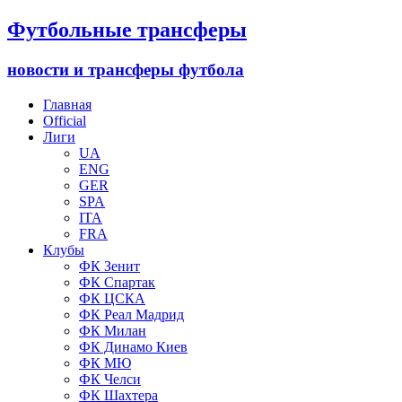
Футбольные трансферы
новости и трансферы футбола
Главная
Official
Лиги
UA
ENG
GER
SPA
ITA
FRA
Клубы
ФК Зенит
ФК Спартак
ФК ЦСКА
ФК Реал Мадрид
ФК Милан
ФК Динамо Киев
ФК МЮ
ФК Челси
ФК Шахтера