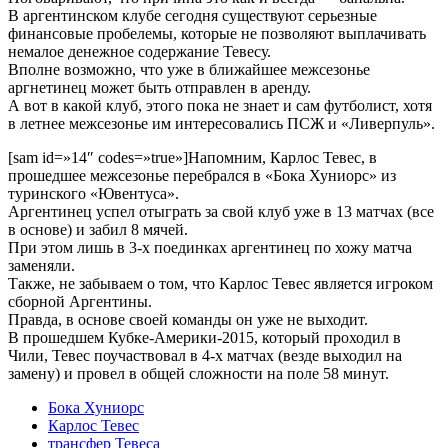
В аргентинском клубе сегодня существуют серьезные
финансовые пробелемы, которые не позволяют выплачивать
немалое денежное содержание Тевесу.
Вполне возможно, что уже в ближайшее межсезонье
аргнетинец может быть отправлен в аренду.
А вот в какой клуб, этого пока не знает и сам футболист, хотя
в летнее межсезонье им интересовались ПСЖ и «Ливерпуль».
[sam id=»14″ codes=»true»]Напомним, Карлос Тевес, в
прошедшее межсезонье перебрался в «Бока Хуниорс» из
туринского «Ювентуса».
Аргентинец успел отыграть за свой клуб уже в 13 матчах (все
в основе) и забил 8 мячей.
При этом лишь в 3-х поединках аргентинец по хожу матча
заменяли.
Также, не забываем о том, что Карлос Тевес является игроком
сборной Аргентины.
Правда, в основе своей команды он уже не выходит.
В прошедшем Кубке-Америки-2015, который проходил в
Чили, Тевес поучаствовал в 4-х матчах (везде выходил на
замену) и провел в общей сложности на поле 58 минут.
Бока Хуниорс
Карлос Тевес
трансфер Тевеса