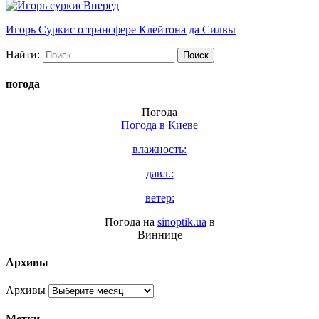
Вперед
Игорь Суркис о трансфере Клейтона да Силвы
Найти:
погода
Погода
Погода в
Киеве
влажность:
давл.:
ветер:
Погода на
sinoptik.ua
в
Виннице
Архивы
Архивы
Метки