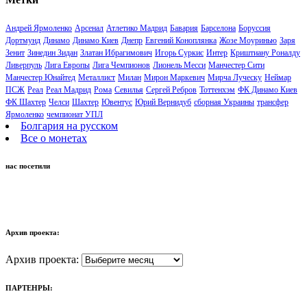
Андрей Ярмоленко
Арсенал
Атлетико Мадрид
Бавария
Барселона
Боруссия
Дортмунд
Динамо
Динамо Киев
Днепр
Евгений Коноплянка
Жозе Моуринью
Заря
Зенит
Зинедин Зидан
Златан Ибрагимович
Игорь Суркис
Интер
Криштиану Роналду
Ливерпуль
Лига Европы
Лига Чемпионов
Лионель Месси
Манчестер Сити
Манчестер Юнайтед
Металлист
Милан
Мирон Маркевич
Мирча Луческу
Неймар
ПСЖ
Реал
Реал Мадрид
Рома
Севилья
Сергей Ребров
Тоттенхэм
ФК Динамо Киев
ФК Шахтер
Челси
Шахтер
Ювентус
Юрий Вернидуб
сборная Украины
трансфер
Ярмоленко
чемпионат УПЛ
Болгария на русском
Все о монетах
нас посетили
Архив проекта:
Архив проекта:
ПАРТЕНРЫ: