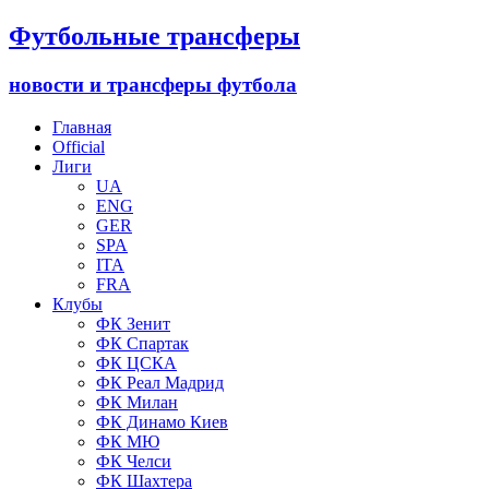
Футбольные трансферы
новости и трансферы футбола
Главная
Official
Лиги
UA
ENG
GER
SPA
ITA
FRA
Клубы
ФК Зенит
ФК Спартак
ФК ЦСКА
ФК Реал Мадрид
ФК Милан
ФК Динамо Киев
ФК МЮ
ФК Челси
ФК Шахтера