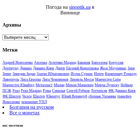
Погода на
sinoptik.ua
в
Виннице
Архивы
Архивы
Метки
Андрей Ярмоленко
Арсенал
Атлетико Мадрид
Бавария
Барселона
Боруссия
Дортмунд
Динамо
Динамо Киев
Днепр
Евгений Коноплянка
Жозе Моуринью
Заря
Зенит
Зинедин Зидан
Златан Ибрагимович
Игорь Суркис
Интер
Криштиану Роналду
Ливерпуль
Лига Европы
Лига Чемпионов
Лионель Месси
Манчестер Сити
Манчестер Юнайтед
Металлист
Милан
Мирон Маркевич
Мирча Луческу
Неймар
ПСЖ
Реал
Реал Мадрид
Рома
Севилья
Сергей Ребров
Тоттенхэм
ФК Динамо Киев
ФК Шахтер
Челси
Шахтер
Ювентус
Юрий Вернидуб
сборная Украины
трансфер
Ярмоленко
чемпионат УПЛ
Болгария на русском
Все о монетах
нас посетили