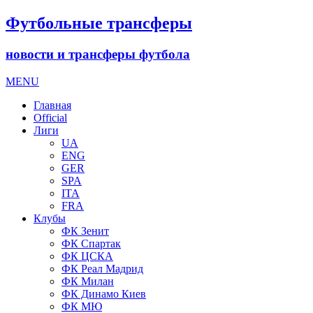
Футбольные трансферы
новости и трансферы футбола
MENU
Главная
Official
Лиги
UA
ENG
GER
SPA
ITA
FRA
Клубы
ФК Зенит
ФК Спартак
ФК ЦСКА
ФК Реал Мадрид
ФК Милан
ФК Динамо Киев
ФК МЮ