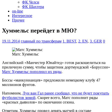
ФК Челси
ФК Шахтера
on-line
Интересное
Прочее
Хуммельс перейдет в МЮ?
19.11.2014
главный по трансферам
1. BEST
,
2. EN
,
3. GER
0
Матс Хуммельс
Английский «Манчестер Юнайтед» готов раскошелиться на
приличную сумму, чтобы защитник дортмундской «Боруссии»
Матс Хуммельс пополнил их ряды
.
Боссы «манкунианцев» предложили немецкому клубу 47
миллионов фунтов.
Напомним,
Луи ван Гал ранее сообщал, что не будет покупать
футболистов зимой
. Скорее всего, Матс пополнит ряды
«красных дьяволов» по окончании сезона.
Отметим, Хуммельс провел девять матчей в составе