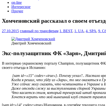
on-line
Интересное
Прочее
Хомченовский рассказал о своем отъез
27.10.2015
главный по трансферам
1. BEST
,
1. UA
,
4. SPA
,
9. С
Дмитрий Хомченовский
Экс-полузащитник ФК «Заря», Дмитрий 
В интервью украинскому порталу Сhampion, полузащитник ФК 
своего отъезда в Испанию:
[sam id=»15″ codes=»true»]- Почему уехал?.. Настало 
Когда я решил, что уйду из «Зари», то мог оказаться в 
Уже сейчас могу сказать, что чемпионаты в Украине и 
Даже отсюда слежу за выступлениями сборной Украины
Что касается стиля, который тренерский штаб пропага
Хочется верить что мой нынешний клуб станет трампли
[sam id=»14″ codes=»true»]Напомним, в сентябре текущего го