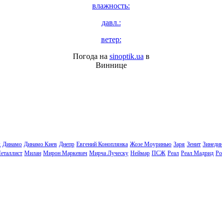
влажность:
давл.:
ветер:
Погода на
sinoptik.ua
в
Виннице
д
Динамо
Динамо Киев
Днепр
Евгений Коноплянка
Жозе Моуринью
Заря
Зенит
Зинеди
еталлист
Милан
Мирон Маркевич
Мирча Луческу
Неймар
ПСЖ
Реал
Реал Мадрид
Ро