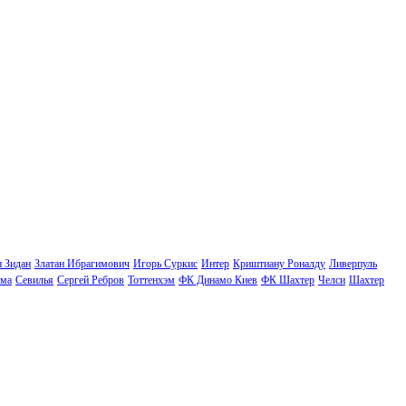
н Зидан
Златан Ибрагимович
Игорь Суркис
Интер
Криштиану Роналду
Ливерпуль
ма
Севилья
Сергей Ребров
Тоттенхэм
ФК Динамо Киев
ФК Шахтер
Челси
Шахтер