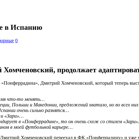
де в Испанию
борные
0
Хомченовский, продолжает адаптироват
«Понферрадина», Дмитрий Хомченовский, который теперь высту
время что-то менять…
Греции, Польши и Македонии, предложений хватало, но во всех н
Испании очень сильно разнятся…
 и «Зари»…
ндирует в «Понферрадине», то он очень схож со стилем «Зари
ном в моей футбольной карьере…
да Дмитрий Хомченовский переехал в ФК «Понферрадину» и уже у