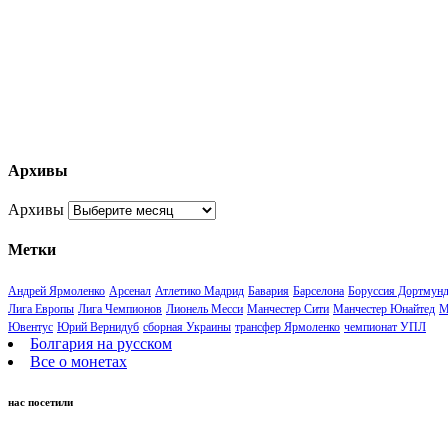
Архивы
Архивы
Метки
Андрей Ярмоленко
Арсенал
Атлетико Мадрид
Бавария
Барселона
Боруссия Дортмун
Лига Европы
Лига Чемпионов
Лионель Месси
Манчестер Сити
Манчестер Юнайтед
М
Ювентус
Юрий Вернидуб
сборная Украины
трансфер Ярмоленко
чемпионат УПЛ
Болгария на русском
Все о монетах
нас посетили