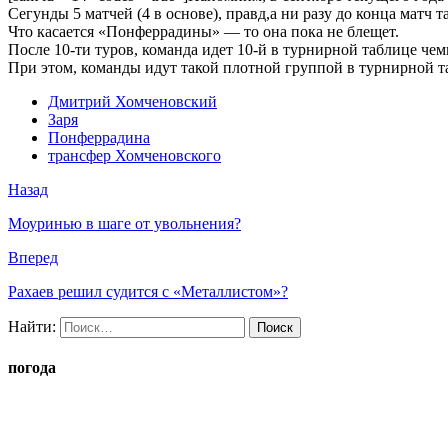
Сегунды 5 матчей (4 в основе), правд,а ни разу до конца матч т
Что касается «Понферрадины» — то она пока не блещет.
После 10-ти туров, команда идет 10-й в турнирной таблице чем
При этом, команды идут такой плотной группой в турнирной табл
Дмитрий Хомченовский
Заря
Понферрадина
трансфер Хомченовского
Назад
Моуринью в шаге от увольнения?
Вперед
Рахаев решил судится с «Металлистом»?
Найти:
погода