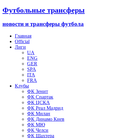
Футбольные трансферы
новости и трансферы футбола
Главная
Official
Лиги
UA
ENG
GER
SPA
ITA
FRA
Клубы
ФК Зенит
ФК Спартак
ФК ЦСКА
ФК Реал Мадрид
ФК Милан
ФК Динамо Киев
ФК МЮ
ФК Челси
ФК Шахтера