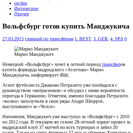
on-line
Интересное
Прочее
Вольфсбург готов купить Манджукича
27.03.2015
главный по трансферам
1. BEST
,
3. GER
,
4. SPA
0
Марио Манджукич
Немецкий «Вольфсбург» хочет в летний период
трансфер
ов
купить форварда мадридского «Атлетико» Марио
Манджукича, информирует
Bild
.
Агент футболиста Джакомо Петралито уже пообщался с
руководством «матрасников» и обсудил с ними вероятность
переезда в Германию. Отметим, именно благодаря Петралито
«волки» заполучили в свои ряды Андре Шюррле,
выступавшего за «Челси».
Напомним, Манджукич уже выступал за «Вольфсбург» с 2010
по 2012 года. В текущем же сезоне 28-летний хорват провел за
мадридский клуб 37 матчей во всех турнирах и забил 20
голов. Также на счету форварда 57 игр за сборную Хорватии и