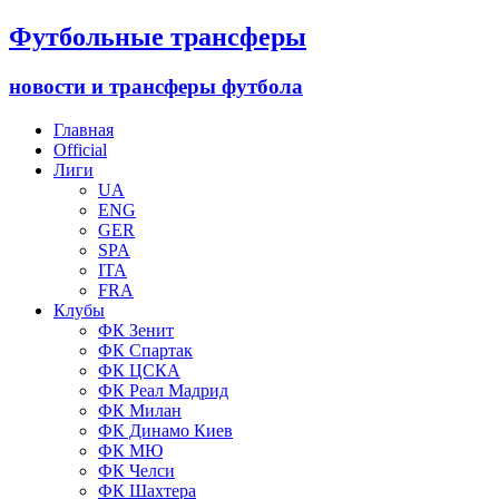
Футбольные трансферы
новости и трансферы футбола
Главная
Official
Лиги
UA
ENG
GER
SPA
ITA
FRA
Клубы
ФК Зенит
ФК Спартак
ФК ЦСКА
ФК Реал Мадрид
ФК Милан
ФК Динамо Киев
ФК МЮ
ФК Челси
ФК Шахтера