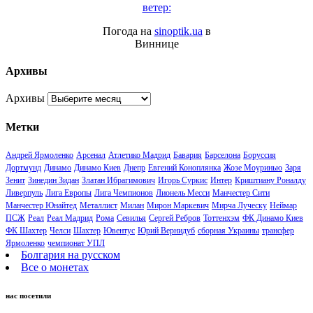
ветер:
Погода на
sinoptik.ua
в
Виннице
Архивы
Архивы
Метки
Андрей Ярмоленко
Арсенал
Атлетико Мадрид
Бавария
Барселона
Боруссия
Дортмунд
Динамо
Динамо Киев
Днепр
Евгений Коноплянка
Жозе Моуринью
Заря
Зенит
Зинедин Зидан
Златан Ибрагимович
Игорь Суркис
Интер
Криштиану Роналду
Ливерпуль
Лига Европы
Лига Чемпионов
Лионель Месси
Манчестер Сити
Манчестер Юнайтед
Металлист
Милан
Мирон Маркевич
Мирча Луческу
Неймар
ПСЖ
Реал
Реал Мадрид
Рома
Севилья
Сергей Ребров
Тоттенхэм
ФК Динамо Киев
ФК Шахтер
Челси
Шахтер
Ювентус
Юрий Вернидуб
сборная Украины
трансфер
Ярмоленко
чемпионат УПЛ
Болгария на русском
Все о монетах
нас посетили