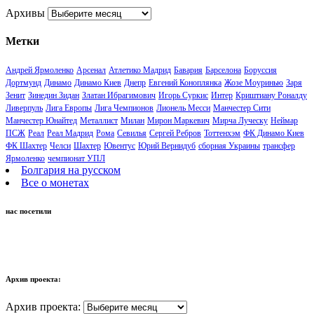
Архивы
Метки
Андрей Ярмоленко
Арсенал
Атлетико Мадрид
Бавария
Барселона
Боруссия
Дортмунд
Динамо
Динамо Киев
Днепр
Евгений Коноплянка
Жозе Моуринью
Заря
Зенит
Зинедин Зидан
Златан Ибрагимович
Игорь Суркис
Интер
Криштиану Роналду
Ливерпуль
Лига Европы
Лига Чемпионов
Лионель Месси
Манчестер Сити
Манчестер Юнайтед
Металлист
Милан
Мирон Маркевич
Мирча Луческу
Неймар
ПСЖ
Реал
Реал Мадрид
Рома
Севилья
Сергей Ребров
Тоттенхэм
ФК Динамо Киев
ФК Шахтер
Челси
Шахтер
Ювентус
Юрий Вернидуб
сборная Украины
трансфер
Ярмоленко
чемпионат УПЛ
Болгария на русском
Все о монетах
нас посетили
Архив проекта:
Архив проекта: