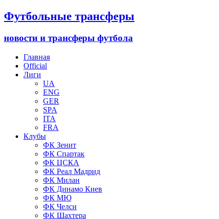
Футбольные трансферы
новости и трансферы футбола
Главная
Official
Лиги
UA
ENG
GER
SPA
ITA
FRA
Клубы
ФК Зенит
ФК Спартак
ФК ЦСКА
ФК Реал Мадрид
ФК Милан
ФК Динамо Киев
ФК МЮ
ФК Челси
ФК Шахтера