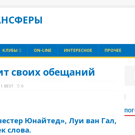
АНСФЕРЫ
КЛУБЫ
ON-LINE
ИНТЕРЕСНОЕ
ПРОЧЕЕ
жит своих обещаний
1. BEST
0
ПО
естер Юнайтед», Луи ван Гал,
к слова.