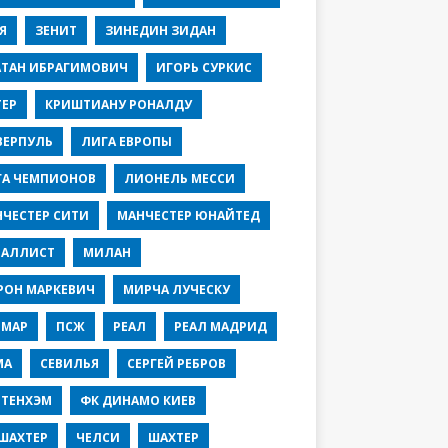
Я
ЗЕНИТ
ЗИНЕДИН ЗИДАН
АТАН ИБРАГИМОВИЧ
ИГОРЬ СУРКИС
ЕР
КРИШТИАНУ РОНАЛДУ
ВЕРПУЛЬ
ЛИГА ЕВРОПЫ
ГА ЧЕМПИОНОВ
ЛИОНЕЛЬ МЕССИ
ЧЕСТЕР СИТИ
МАНЧЕСТЕР ЮНАЙТЕД
ТАЛЛИСТ
МИЛАН
РОН МАРКЕВИЧ
МИРЧА ЛУЧЕСКУ
ЙМАР
ПСЖ
РЕАЛ
РЕАЛ МАДРИД
МА
СЕВИЛЬЯ
СЕРГЕЙ РЕБРОВ
ТТЕНХЭМ
ФК ДИНАМО КИЕВ
ШАХТЕР
ЧЕЛСИ
ШАХТЕР