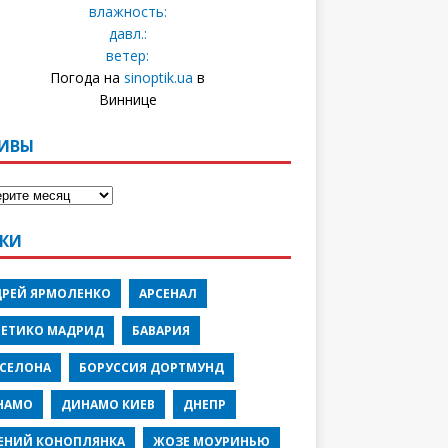
влажность:
давл.:
ветер:
Погода на
sinoptik.ua
в
Виннице
ИВЫ
КИ
ДРЕЙ ЯРМОЛЕНКО
АРСЕНАЛ
ЛЕТИКО МАДРИД
БАВАРИЯ
РСЕЛОНА
БОРУССИЯ ДОРТМУНД
НАМО
ДИНАМО КИЕВ
ДНЕПР
ЕНИЙ КОНОПЛЯНКА
ЖОЗЕ МОУРИНЬЮ