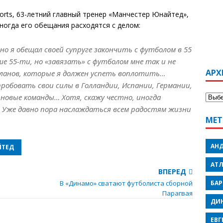
оrts, 63-летний главный тренер «Манчестер Юнайтед»,
иногда его обещания расходятся с делом:
но я обещал своей супруге закончить с футболом в 55
е 55-ти, но «завязать» с футболом мне так и не
АРХ
планов, которые я должен успеть воплотить…
робовать свои силы в Голландии, Испании, Германии,
л новые команды… Хотя, скажу честно, иногда
 Уже давно пора наслаждаться всем радостям жизни
МЕТ
АН
ЙТЕД
АТ
ВПЕРЕД
БА
В «Динамо» сватают футболиста сборной
Парагвая
ДИ
ЕВГ