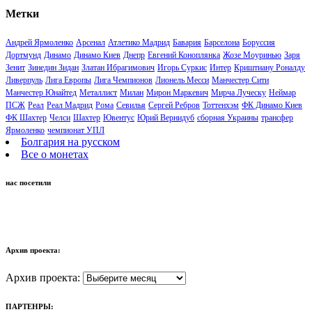
Метки
Андрей Ярмоленко
Арсенал
Атлетико Мадрид
Бавария
Барселона
Боруссия
Дортмунд
Динамо
Динамо Киев
Днепр
Евгений Коноплянка
Жозе Моуринью
Заря
Зенит
Зинедин Зидан
Златан Ибрагимович
Игорь Суркис
Интер
Криштиану Роналду
Ливерпуль
Лига Европы
Лига Чемпионов
Лионель Месси
Манчестер Сити
Манчестер Юнайтед
Металлист
Милан
Мирон Маркевич
Мирча Луческу
Неймар
ПСЖ
Реал
Реал Мадрид
Рома
Севилья
Сергей Ребров
Тоттенхэм
ФК Динамо Киев
ФК Шахтер
Челси
Шахтер
Ювентус
Юрий Вернидуб
сборная Украины
трансфер
Ярмоленко
чемпионат УПЛ
Болгария на русском
Все о монетах
нас посетили
Архив проекта:
Архив проекта:
ПАРТЕНРЫ: