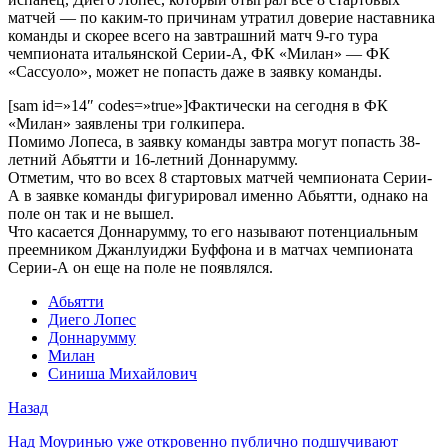
матчей — по каким-то причинам утратил доверие наставника
команды и скорее всего на завтрашний матч 9-го тура
чемпионата итальянской Серии-А, ФК «Милан» — ФК
«Сассуоло», может не попасть даже в заявку команды.
[sam id=»14″ codes=»true»]Фактически на сегодня в ФК
«Милан» заявлены три голкипера.
Помимо Лопеса, в заявку команды завтра могут попасть 38-
летний Абьятти и 16-летний Доннарумму.
Отметим, что во всех 8 стартовых матчей чемпионата Серии-
А в заявке команды фигурировал именно Абьятти, однако на
поле он так и не вышел.
Что касается Доннарумму, то его называют потенциальным
преемником Джанлуиджи Буффона и в матчах чемпионата
Серии-А он еще на поле не появлялся.
Абьятти
Диего Лопес
Доннарумму
Милан
Синиша Михайлович
Назад
Над Моуринью уже откровенно публично подшучивают