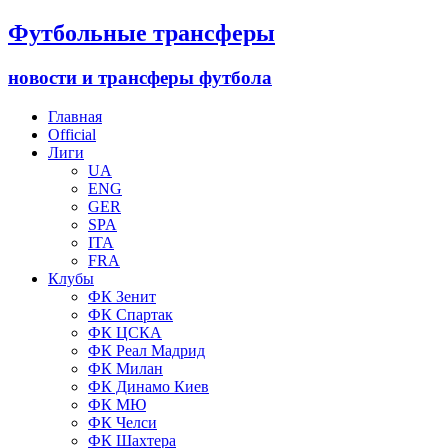
Футбольные трансферы
новости и трансферы футбола
Главная
Official
Лиги
UA
ENG
GER
SPA
ITA
FRA
Клубы
ФК Зенит
ФК Спартак
ФК ЦСКА
ФК Реал Мадрид
ФК Милан
ФК Динамо Киев
ФК МЮ
ФК Челси
ФК Шахтера