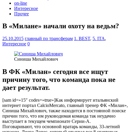
on-line
Интересное
Прочее
В «Милане» начали охоту на ведьм?
25.10.2015
главный по трансферам
1. BEST
,
5. ITA
,
Интересное
0
Синиша Михайлович
В ФК «Милан» сегодня все ищут
причину того, что команда пока не
дает результат.
[sam id=»15″ codes=»true»]Как информирует итальянский
интернет портал CalcioMercаto, главный тренер ФК «Милан»,
Синиша Михайлович, также находится в постоянной поиске
причин того, что им руководимая команда так неудачно
выступает в текущем чемпионате Серии-А.
Поговаривают, что основной вратарь команды, 33-летний
испанец, Диего Лопес, который отыграл все 8 стартовых