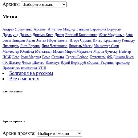
Архивы
Метки
Андрей Ярмоленко
Арсенал
Атлетико Мадрид
Бавария
Барселона
Боруссия
Дортмунд
Динамо
Динамо Киев
Днепр
Евгений Коноплянка
Жозе Моуринью
Заря
Зенит
Зинедин Зидан
Златан Ибрагимович
Игорь Суркис
Интер
Криштиану Роналду
Ливерпуль
Лига Европы
Лига Чемпионов
Лионель Месси
Манчестер Сити
Манчестер Юнайтед
Металлист
Милан
Мирон Маркевич
Мирча Луческу
Неймар
ПСЖ
Реал
Реал Мадрид
Рома
Севилья
Сергей Ребров
Тоттенхэм
ФК Динамо Киев
ФК Шахтер
Челси
Шахтер
Ювентус
Юрий Вернидуб
сборная Украины
трансфер
Ярмоленко
чемпионат УПЛ
Болгария на русском
Все о монетах
нас посетили
Архив проекта:
Архив проекта: