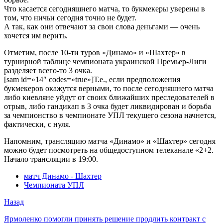
Что касается сегодняшнего матча, то букмекеры уверены в
том, что ничьи сегодня точно не будет.
А так, как они отвечают за свои слова деньгами — очень
хочется им верить.
Отметим, после 10-ти туров «Динамо» и «Шахтер» в
турнирной таблице чемпионата украинской Премьер-Лиги
разделяет всего-то 3 очка.
[sam id=»14″ codes=»true»]Т.е., если предположения
букмекеров окажутся верными, то после сегодняшнего матча
либо киевляне уйдут от своих ближайших преследователей в
отрыв, либо гандикап в 3 очка будет ликвидирован и борьба
за чемпионство в чемпионате УПЛ текущего сезона начнется,
фактически, с нуля.
Напомним, трансляцию матча «Динамо» и «Шахтер» сегодня
можно будет посмотреть на общедоступном телеканале «2+2.
Начало трансляции в 19:00.
матч Динамо - Шахтер
Чемпионата УПЛ
Назад
Ярмоленко помогли принять решение продлить контракт с