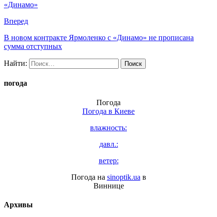
«Динамо»
Вперед
В новом контракте Ярмоленко с «Динамо» не прописана
сумма отступных
Найти:
погода
Погода
Погода в
Киеве
влажность:
давл.:
ветер:
Погода на
sinoptik.ua
в
Виннице
Архивы