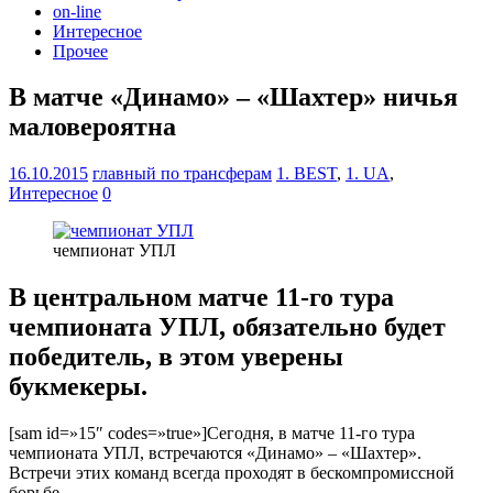
on-line
Интересное
Прочее
В матче «Динамо» – «Шахтер» ничья
маловероятна
16.10.2015
главный по трансферам
1. BEST
,
1. UA
,
Интересное
0
чемпионат УПЛ
В центральном матче 11-го тура
чемпионата УПЛ, обязательно будет
победитель, в этом уверены
букмекеры.
[sam id=»15″ codes=»true»]Сегодня, в матче 11-го тура
чемпионата УПЛ, встречаются «Динамо» – «Шахтер».
Встречи этих команд всегда проходят в бескомпромиссной
борьбе.