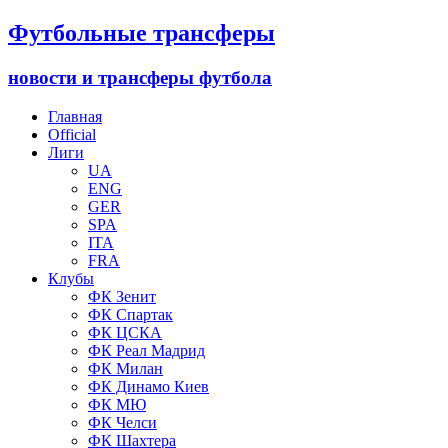
Футбольные трансферы
новости и трансферы футбола
Главная
Official
Лиги
UA
ENG
GER
SPA
ITA
FRA
Клубы
ФК Зенит
ФК Спартак
ФК ЦСКА
ФК Реал Мадрид
ФК Милан
ФК Динамо Киев
ФК МЮ
ФК Челси
ФК Шахтера