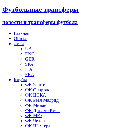
Футбольные трансферы
новости и трансферы футбола
Главная
Official
Лиги
UA
ENG
GER
SPA
ITA
FRA
Клубы
ФК Зенит
ФК Спартак
ФК ЦСКА
ФК Реал Мадрид
ФК Милан
ФК Динамо Киев
ФК МЮ
ФК Челси
ФК Шахтера