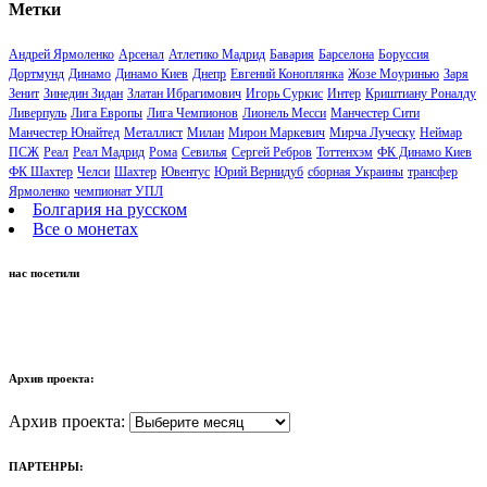
Метки
Андрей Ярмоленко
Арсенал
Атлетико Мадрид
Бавария
Барселона
Боруссия
Дортмунд
Динамо
Динамо Киев
Днепр
Евгений Коноплянка
Жозе Моуринью
Заря
Зенит
Зинедин Зидан
Златан Ибрагимович
Игорь Суркис
Интер
Криштиану Роналду
Ливерпуль
Лига Европы
Лига Чемпионов
Лионель Месси
Манчестер Сити
Манчестер Юнайтед
Металлист
Милан
Мирон Маркевич
Мирча Луческу
Неймар
ПСЖ
Реал
Реал Мадрид
Рома
Севилья
Сергей Ребров
Тоттенхэм
ФК Динамо Киев
ФК Шахтер
Челси
Шахтер
Ювентус
Юрий Вернидуб
сборная Украины
трансфер
Ярмоленко
чемпионат УПЛ
Болгария на русском
Все о монетах
нас посетили
Архив проекта:
Архив проекта:
ПАРТЕНРЫ: