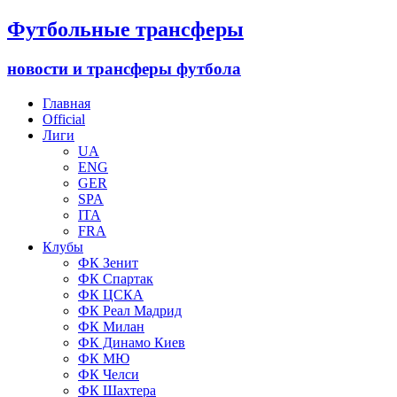
Футбольные трансферы
новости и трансферы футбола
Главная
Official
Лиги
UA
ENG
GER
SPA
ITA
FRA
Клубы
ФК Зенит
ФК Спартак
ФК ЦСКА
ФК Реал Мадрид
ФК Милан
ФК Динамо Киев
ФК МЮ
ФК Челси
ФК Шахтера