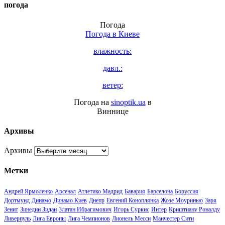
погода
Погода
Погода в
Киеве
влажность:
давл.:
ветер:
Погода на
sinoptik.ua
в
Виннице
Архивы
Архивы
Метки
Андрей Ярмоленко
Арсенал
Атлетико Мадрид
Бавария
Барселона
Боруссия
Дортмунд
Динамо
Динамо Киев
Днепр
Евгений Коноплянка
Жозе Моуринью
Заря
Зенит
Зинедин Зидан
Златан Ибрагимович
Игорь Суркис
Интер
Криштиану Роналду
Ливерпуль
Лига Европы
Лига Чемпионов
Лионель Месси
Манчестер Сити