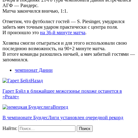
АГФ — Рандерс.
Матча закончился вничью, 1:1.
Отметим, что футболист гостей — S. Piesinger, умудрился
забить мяч точным ударом практически с центра поля.
И произошло это
на 36-й минуте матча
.
Хозяева смогли отыграться и для этого использовали свою
последнюю возможность, на 90+2 минуте матча.
В итоге команды разошлись ничьей, а мяч забитый гостями —
запомнился.
чемпионат Дании
Назад
Гарет Бэйл в ближайшее межсезонье похоже останется в
«Реале»
Вперед
В чемпионате БундесЛиги установлен очередной рекорд
Найти: