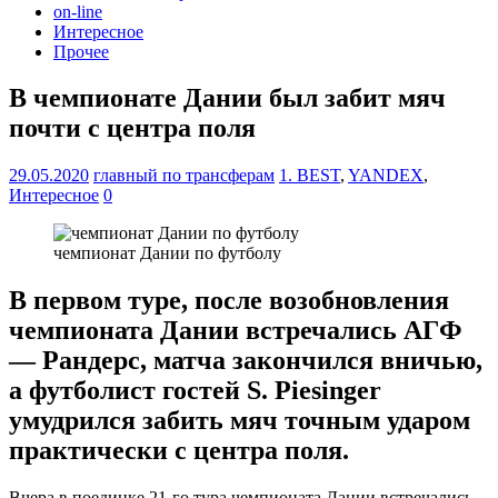
on-line
Интересное
Прочее
В чемпионате Дании был забит мяч
почти с центра поля
29.05.2020
главный по трансферам
1. BEST
,
YANDEX
,
Интересное
0
чемпионат Дании по футболу
В первом туре, после возобновления
чемпионата Дании встречались АГФ
— Рандерс, матча закончился вничью,
а футболист гостей S. Piesinger
умудрился забить мяч точным ударом
практически с центра поля.
Вчера в поединке 21-го тура чемпионата Дании встречались