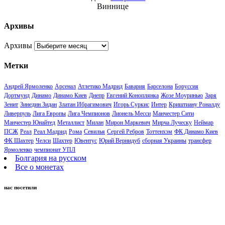
Виннице
Архивы
Архивы
Метки
Андрей Ярмоленко
Арсенал
Атлетико Мадрид
Бавария
Барселона
Боруссия
Дортмунд
Динамо
Динамо Киев
Днепр
Евгений Коноплянка
Жозе Моуринью
Заря
Зенит
Зинедин Зидан
Златан Ибрагимович
Игорь Суркис
Интер
Криштиану Роналду
Ливерпуль
Лига Европы
Лига Чемпионов
Лионель Месси
Манчестер Сити
Манчестер Юнайтед
Металлист
Милан
Мирон Маркевич
Мирча Луческу
Неймар
ПСЖ
Реал
Реал Мадрид
Рома
Севилья
Сергей Ребров
Тоттенхэм
ФК Динамо Киев
ФК Шахтер
Челси
Шахтер
Ювентус
Юрий Вернидуб
сборная Украины
трансфер
Ярмоленко
чемпионат УПЛ
Болгария на русском
Все о монетах
нас посетили