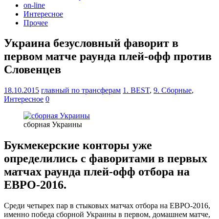
on-line
Интересное
Прочее
Украина безусловный фаворит в
первом матче раунда плей-офф против
Словенцев
18.10.2015
главный по трансферам
1. BEST
,
9. Сборные
,
Интересное
0
сборная Украины
Букмекерские конторы уже
определились с фаворитами в первых
матчах раунда плей-офф отбора на
ЕВРО-2016.
Среди четырех пар в стыковых матчах отбора на ЕВРО-2016,
именно победа сборной Украины в первом, домашнем матче,