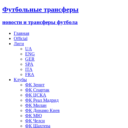
Футбольные трансферы
новости и трансферы футбола
Главная
Official
Лиги
UA
ENG
GER
SPA
ITA
FRA
Клубы
ФК Зенит
ФК Спартак
ФК ЦСКА
ФК Реал Мадрид
ФК Милан
ФК Динамо Киев
ФК МЮ
ФК Челси
ФК Шахтера