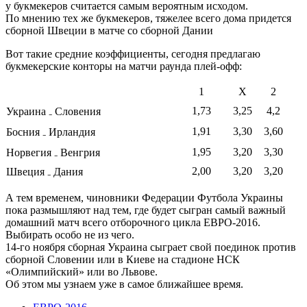
у букмекеров считается самым вероятным исходом.
По мнению тех же букмекеров, тяжелее всего дома придется
сборной Швеции в матче со сборной Дании
Вот такие средние коэффициенты, сегодня предлагаю
букмекерские конторы на матчи раунда плей-офф:
1
Х
2
1,73
3,25
4,2
Украина ₋ Словения
1,91
3,30
3,60
Босния ₋ Ирландия
1,95
3,20
3,30
Норвегия ₋ Венгрия
2,00
3,20
3,20
Швеция ₋ Дания
А тем временем, чиновники Федерации Футбола Украины
пока размышляют над тем, где будет сыгран самый важный
домашний матч всего отборочного цикла ЕВРО-2016.
Выбирать особо не из чего.
14-го ноября сборная Украина сыграет свой поединок против
сборной Словении или в Киеве на стадионе НСК
«Олимпийский» или во Львове.
Об этом мы узнаем уже в самое ближайшее время.