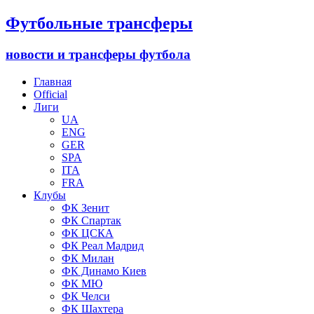
Футбольные трансферы
новости и трансферы футбола
Главная
Official
Лиги
UA
ENG
GER
SPA
ITA
FRA
Клубы
ФК Зенит
ФК Спартак
ФК ЦСКА
ФК Реал Мадрид
ФК Милан
ФК Динамо Киев
ФК МЮ
ФК Челси
ФК Шахтера