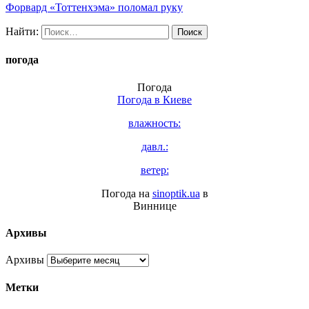
Форвард «Тоттенхэма» поломал руку
Найти:
погода
Погода
Погода в
Киеве
влажность:
давл.:
ветер:
Погода на
sinoptik.ua
в
Виннице
Архивы
Архивы
Метки