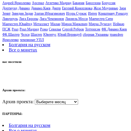
Андрей Ярмоленко
Арсенал
Атлетико Мадрид
Бавария
Барселона
Боруссия
Дортмунд
Динамо
Динамо Киев
Днепр
Евгений Коноплянка
Жозе Моуринью
Заря
Зенит
Зинедин Зидан
Златан Ибрагимович
Игорь Суркис
Интер
Криштиану Роналду
Ливерпуль
Лига Европы
Лига Чемпионов
Лионель Месси
Манчестер Сити
Манчестер Юнайтед
Металлист
Милан
Мирон Маркевич
Мирча Луческу
Неймар
ПСЖ
Реал
Реал Мадрид
Рома
Севилья
Сергей Ребров
Тоттенхэм
ФК Динамо Киев
ФК Шахтер
Челси
Шахтер
Ювентус
Юрий Вернидуб
сборная Украины
трансфер
Ярмоленко
чемпионат УПЛ
Болгария на русском
Все о монетах
нас посетили
Архив проекта:
Архив проекта:
ПАРТЕНРЫ:
Болгария на русском
Все о монетах