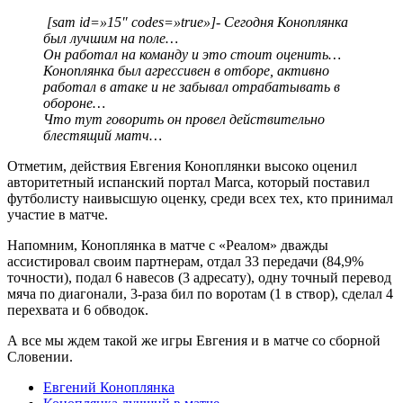
[sam id=»15″ codes=»true»]- Сегодня Коноплянка
был лучшим на поле…
Он работал на команду и это стоит оценить…
Коноплянка был агрессивен в отборе, активно
работал в атаке и не забывал отрабатывать в
обороне…
Что тут говорить он провел действительно
блестящий матч…
Отметим, действия Евгения Коноплянки высоко оценил
авторитетный испанский портал Marcа, который поставил
футболисту наивысшую оценку, среди всех тех, кто принимал
участие в матче.
Напомним, Коноплянка в матче с «Реалом» дважды
ассистировал своим партнерам, отдал 33 передачи (84,9%
точности), подал 6 навесов (3 адресату), одну точный перевод
мяча по диагонали, 3-раза бил по воротам (1 в створ), сделал 4
перехвата и 6 обводок.
А все мы ждем такой же игры Евгения и в матче со сборной
Словении.
Евгений Коноплянка