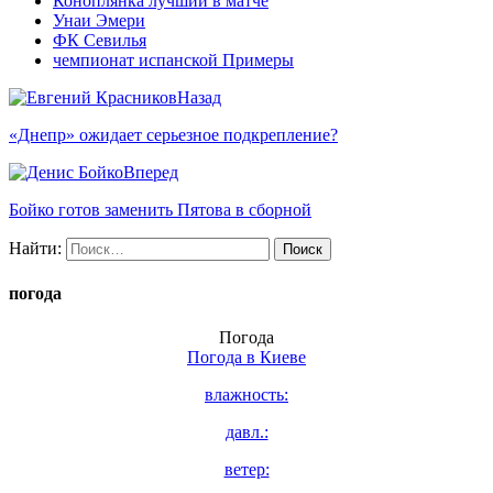
Коноплянка лучший в матче
Унаи Эмери
ФК Севилья
чемпионат испанской Примеры
Назад
«Днепр» ожидает серьезное подкрепление?
Вперед
Бойко готов заменить Пятова в сборной
Найти:
погода
Погода
Погода в
Киеве
влажность:
давл.:
ветер: