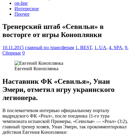
on-line
Интересное
Прочее
Тренерский штаб «Севильи» в
восторге от игры Коноплянки
10.11.2015
главный по трансферам
1. BEST
,
1. UA
,
4. SPA
,
9.
Сборные
0
Евгений Коноплянка
Наставник ФК «Севилья», Унаи
Эмери, отметил игру украинского
легионера.
В послематчевом интервью официальному порталу
мадридского ФК «Реал», после поединка 11-го тура
чемпионата испанской Примеры, «Севилья» — «Реал» (3:2),
главный тренер хозяев, Унаи Эмери, так прокомментировал
действия Евгения Коноплянки: