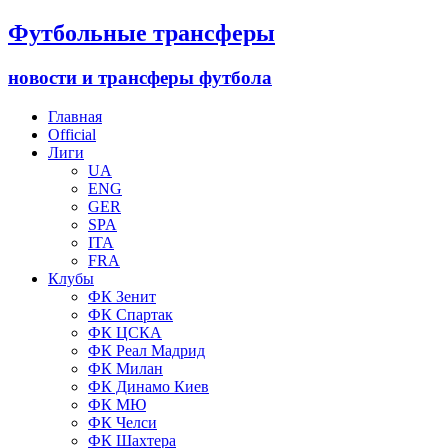
Футбольные трансферы
новости и трансферы футбола
Главная
Official
Лиги
UA
ENG
GER
SPA
ITA
FRA
Клубы
ФК Зенит
ФК Спартак
ФК ЦСКА
ФК Реал Мадрид
ФК Милан
ФК Динамо Киев
ФК МЮ
ФК Челси
ФК Шахтера