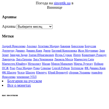
Погода на
sinoptik.ua
в
Виннице
Архивы
Архивы
Метки
Андрей Ярмоленко
Арсенал
Атлетико Мадрид
Бавария
Барселона
Боруссия
Дортмунд
Динамо
Динамо Киев
Днепр
Евгений Коноплянка
Жозе Моуринью
Заря
Зенит
Зинедин Зидан
Златан Ибрагимович
Игорь Суркис
Интер
Криштиану Роналду
Ливерпуль
Лига Европы
Лига Чемпионов
Лионель Месси
Манчестер Сити
Манчестер Юнайтед
Металлист
Милан
Мирон Маркевич
Мирча Луческу
Неймар
ПСЖ
Реал
Реал Мадрид
Рома
Севилья
Сергей Ребров
Тоттенхэм
ФК Динамо Киев
ФК Шахтер
Челси
Шахтер
Ювентус
Юрий Вернидуб
сборная Украины
трансфер
Ярмоленко
чемпионат УПЛ
Болгария на русском
Все о монетах
нас посетили