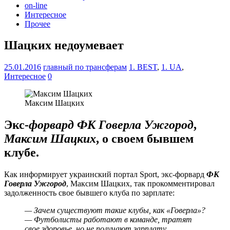
on-line
Интересное
Прочее
Шацких недоумевает
25.01.2016
главный по трансферам
1. BEST
,
1. UA
,
Интересное
0
Максим Шацких
Экс-
форвард ФК Говерла Ужгород
,
Максим Шацких
, о своем бывшем
клубе.
Как информирует украинский портал Sрort, экс-форвард
ФК
Говерла Ужгород
, Максим Шацких, так прокомментировал
задолженность свое бывшего клуба по зарплате:
— Зачем существуют такие клубы, как «Говерла»?
— Футболисты работают в команде, тратят
свое здоровье, но не получают зарплату…