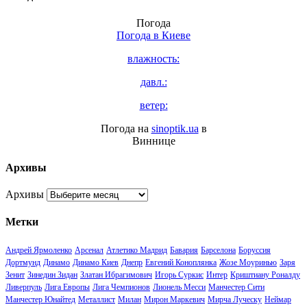
Погода
Погода в
Киеве
влажность:
давл.:
ветер:
Погода на
sinoptik.ua
в
Виннице
Архивы
Архивы
Метки
Андрей Ярмоленко
Арсенал
Атлетико Мадрид
Бавария
Барселона
Боруссия
Дортмунд
Динамо
Динамо Киев
Днепр
Евгений Коноплянка
Жозе Моуринью
Заря
Зенит
Зинедин Зидан
Златан Ибрагимович
Игорь Суркис
Интер
Криштиану Роналду
Ливерпуль
Лига Европы
Лига Чемпионов
Лионель Месси
Манчестер Сити
Манчестер Юнайтед
Металлист
Милан
Мирон Маркевич
Мирча Луческу
Неймар