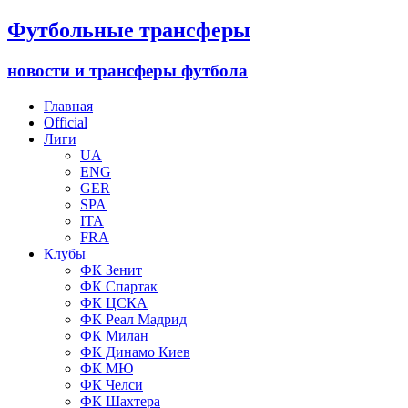
Футбольные трансферы
новости и трансферы футбола
Главная
Official
Лиги
UA
ENG
GER
SPA
ITA
FRA
Клубы
ФК Зенит
ФК Спартак
ФК ЦСКА
ФК Реал Мадрид
ФК Милан
ФК Динамо Киев
ФК МЮ
ФК Челси
ФК Шахтера