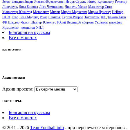
Зенит
Зинедин Зидан
Златан Ибрагимович
Игорь Суркис
Интер
Криштиану Роналду
Ливерпуль
Лига Европы
Лига Чемпионов
Лионель Месси
Манчестер Сити
Манчестер Юнайтед
Металлист
Милан
Мирон Маркевич
Мирча Луческу
Неймар
ПСЖ
Реал
Реал Мадрид
Рома
Севилья
Сергей Ребров
Тоттенхэм
ФК Динамо Киев
ФК Шахтер
Челси
Шахтер
Ювентус
Юрий Вернидуб
сборная Украины
трансфер
Ярмоленко
чемпионат УПЛ
Болгария на русском
Все о монетах
нас посетили
Архив проекта:
Архив проекта:
ПАРТЕНРЫ:
Болгария на русском
Все о монетах
© 2011 - 2026
TeamFootball.info
- при перепечатке материалов -