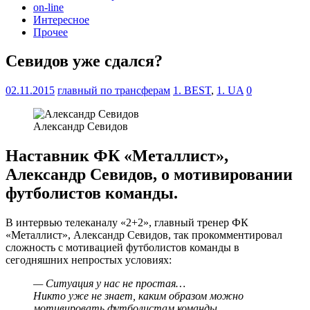
on-line
Интересное
Прочее
Севидов уже сдался?
02.11.2015
главный по трансферам
1. BEST
,
1. UA
0
Александр Севидов
Наставник ФК «Металлист»,
Александр Севидов, о мотивировании
футболистов команды.
В интервью телеканалу «2+2», главный тренер ФК
«Металлист», Александр Севидов, так прокомментировал
сложность с мотивацией футболистов команды в
сегодняшних непростых условиях:
— Ситуация у нас не простая…
Никто уже не знает, каким образом можно
мотивировать футболистам команды…