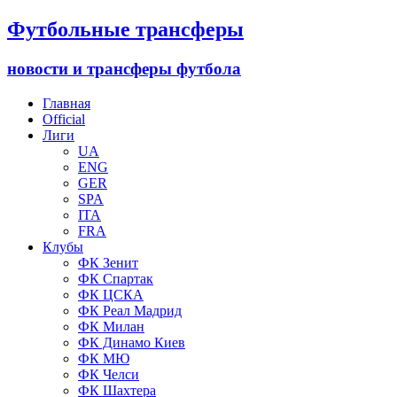
Футбольные трансферы
новости и трансферы футбола
Главная
Official
Лиги
UA
ENG
GER
SPA
ITA
FRA
Клубы
ФК Зенит
ФК Спартак
ФК ЦСКА
ФК Реал Мадрид
ФК Милан
ФК Динамо Киев
ФК МЮ
ФК Челси
ФК Шахтера