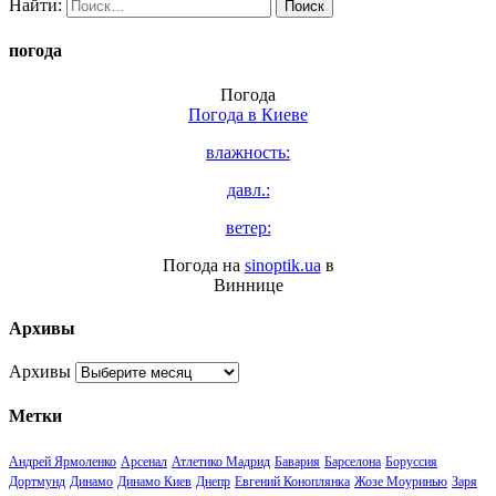
Найти:
погода
Погода
Погода в
Киеве
влажность:
давл.:
ветер:
Погода на
sinoptik.ua
в
Виннице
Архивы
Архивы
Метки
Андрей Ярмоленко
Арсенал
Атлетико Мадрид
Бавария
Барселона
Боруссия
Дортмунд
Динамо
Динамо Киев
Днепр
Евгений Коноплянка
Жозе Моуринью
Заря