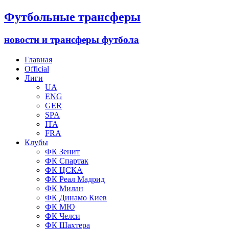
Футбольные трансферы
новости и трансферы футбола
Главная
Official
Лиги
UA
ENG
GER
SPA
ITA
FRA
Клубы
ФК Зенит
ФК Спартак
ФК ЦСКА
ФК Реал Мадрид
ФК Милан
ФК Динамо Киев
ФК МЮ
ФК Челси
ФК Шахтера