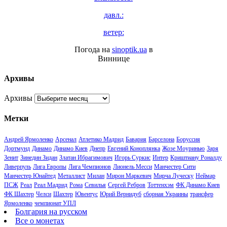
давл.:
ветер:
Погода на
sinoptik.ua
в
Виннице
Архивы
Архивы
Метки
Андрей Ярмоленко
Арсенал
Атлетико Мадрид
Бавария
Барселона
Боруссия
Дортмунд
Динамо
Динамо Киев
Днепр
Евгений Коноплянка
Жозе Моуринью
Заря
Зенит
Зинедин Зидан
Златан Ибрагимович
Игорь Суркис
Интер
Криштиану Роналду
Ливерпуль
Лига Европы
Лига Чемпионов
Лионель Месси
Манчестер Сити
Манчестер Юнайтед
Металлист
Милан
Мирон Маркевич
Мирча Луческу
Неймар
ПСЖ
Реал
Реал Мадрид
Рома
Севилья
Сергей Ребров
Тоттенхэм
ФК Динамо Киев
ФК Шахтер
Челси
Шахтер
Ювентус
Юрий Вернидуб
сборная Украины
трансфер
Ярмоленко
чемпионат УПЛ
Болгария на русском
Все о монетах