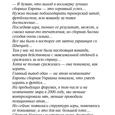
— Я думаю, что выход в восьмерку лучших
сборных Европы — это огромный успех…
Нужно только поблагодарить тренерский штаб,
футболистов, всю команду за такое
достижение…
Последняя игра, точнее ее результат, может, и
смазал какие-то впечатления, но сборная Англии
сегодня очень сильна…
Все мы были в восторге от матча украинцев со
Швецией…
Там у нас на поле была настоящая команда,
которая действовала с максимальной отдачей и
сражалась за всю страну…
Хотя не только сражалась — она понимала, как
играть.
Главный вывод один — на этом чемпионате
Европы сборная Украины показала, что умеет
играть в футбол…
На предыдущих форумах, в том числе и на
чемпионате мира в 2006 году, мы меньше
контролировали мяч, меньше проводили
позиционных атак…
Но сейчас появилась структура игры, поменялось
ее понимание, и это для нас большой плюс…
Сборная Украины выступила очень достойно…