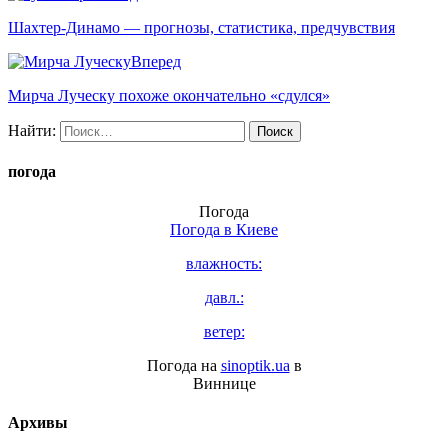
Шахтер-Динамо — прогнозы, статистика, предчувствия
Вперед
Мирча Луческу похоже окончательно «сдулся»
Найти:
погода
Погода
Погода в
Киеве
влажность:
давл.:
ветер:
Погода на
sinoptik.ua
в
Виннице
Архивы