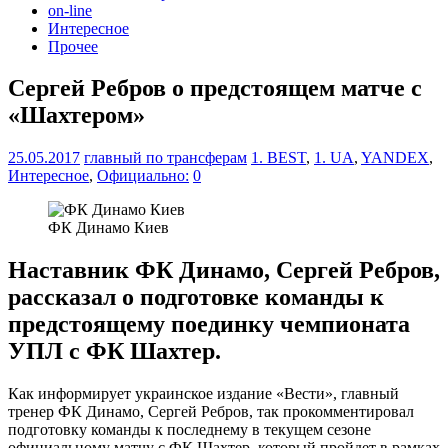
on-line
Интересное
Прочее
Сергей Ребров о предстоящем матче с
«Шахтером»
25.05.2017
главный по трансферам
1. BEST
,
1. UA
,
YANDEX
,
Интересное
,
Официально:
0
ФК Динамо Киев
Наставник ФК Динамо, Сергей Ребров,
рассказал о подготовке команды к
предстоящему поединку чемпионата
УПЛ с ФК Шахтер.
Как информирует украинское издание «Вести», главный
тренер ФК Динамо, Сергей Ребров, так прокомментировал
подготовку команды к последнему в текущем сезоне
официальному матчу с ФК Шахтер, который пройдет в рамках