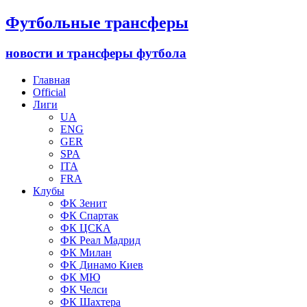
Футбольные трансферы
новости и трансферы футбола
Главная
Official
Лиги
UA
ENG
GER
SPA
ITA
FRA
Клубы
ФК Зенит
ФК Спартак
ФК ЦСКА
ФК Реал Мадрид
ФК Милан
ФК Динамо Киев
ФК МЮ
ФК Челси
ФК Шахтера