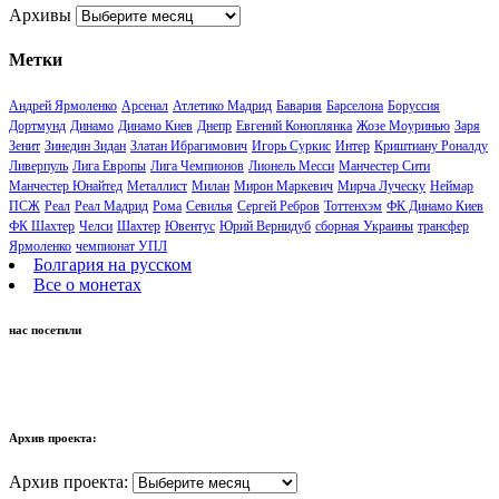
Архивы
Метки
Андрей Ярмоленко
Арсенал
Атлетико Мадрид
Бавария
Барселона
Боруссия
Дортмунд
Динамо
Динамо Киев
Днепр
Евгений Коноплянка
Жозе Моуринью
Заря
Зенит
Зинедин Зидан
Златан Ибрагимович
Игорь Суркис
Интер
Криштиану Роналду
Ливерпуль
Лига Европы
Лига Чемпионов
Лионель Месси
Манчестер Сити
Манчестер Юнайтед
Металлист
Милан
Мирон Маркевич
Мирча Луческу
Неймар
ПСЖ
Реал
Реал Мадрид
Рома
Севилья
Сергей Ребров
Тоттенхэм
ФК Динамо Киев
ФК Шахтер
Челси
Шахтер
Ювентус
Юрий Вернидуб
сборная Украины
трансфер
Ярмоленко
чемпионат УПЛ
Болгария на русском
Все о монетах
нас посетили
Архив проекта:
Архив проекта: