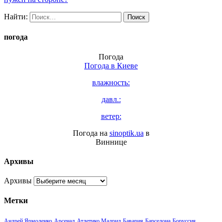
Найти:
погода
Погода
Погода в
Киеве
влажность:
давл.:
ветер:
Погода на
sinoptik.ua
в
Виннице
Архивы
Архивы
Метки
Андрей Ярмоленко
Арсенал
Атлетико Мадрид
Бавария
Барселона
Боруссия