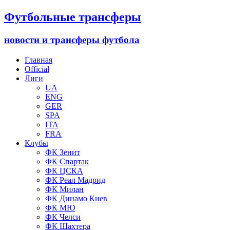
Футбольные трансферы
новости и трансферы футбола
Главная
Official
Лиги
UA
ENG
GER
SPA
ITA
FRA
Клубы
ФК Зенит
ФК Спартак
ФК ЦСКА
ФК Реал Мадрид
ФК Милан
ФК Динамо Киев
ФК МЮ
ФК Челси
ФК Шахтера