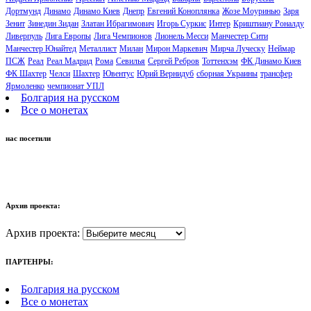
Дортмунд
Динамо
Динамо Киев
Днепр
Евгений Коноплянка
Жозе Моуринью
Заря
Зенит
Зинедин Зидан
Златан Ибрагимович
Игорь Суркис
Интер
Криштиану Роналду
Ливерпуль
Лига Европы
Лига Чемпионов
Лионель Месси
Манчестер Сити
Манчестер Юнайтед
Металлист
Милан
Мирон Маркевич
Мирча Луческу
Неймар
ПСЖ
Реал
Реал Мадрид
Рома
Севилья
Сергей Ребров
Тоттенхэм
ФК Динамо Киев
ФК Шахтер
Челси
Шахтер
Ювентус
Юрий Вернидуб
сборная Украины
трансфер
Ярмоленко
чемпионат УПЛ
Болгария на русском
Все о монетах
нас посетили
Архив проекта:
Архив проекта:
ПАРТЕНРЫ:
Болгария на русском
Все о монетах