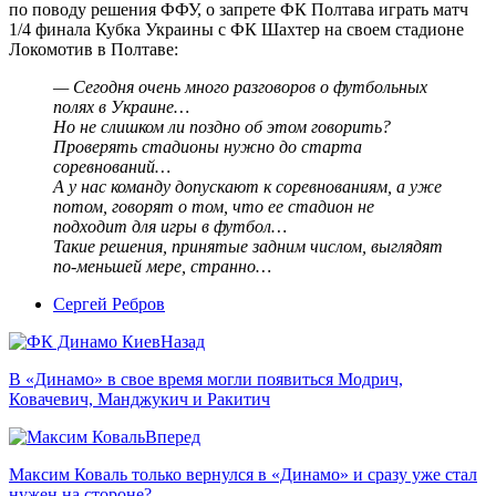
по поводу решения ФФУ, о запрете ФК Полтава играть матч
1/4 финала Кубка Украины с ФК Шахтер на своем стадионе
Локомотив в Полтаве:
— Сегодня очень много разговоров о футбольных
полях в Украине…
Но не слишком ли поздно об этом говорить?
Проверять стадионы нужно до старта
соревнований…
А у нас команду допускают к соревнованиям, а уже
потом, говорят о том, что ее стадион не
подходит для игры в футбол…
Такие решения, принятые задним числом, выглядят
по-меньшей мере, странно…
Сергей Ребров
Назад
В «Динамо» в свое время могли появиться Модрич,
Ковачевич, Манджукич и Ракитич
Вперед
Максим Коваль только вернулся в «Динамо» и сразу уже стал
нужен на стороне?