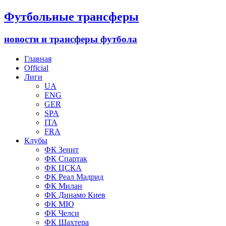
Футбольные трансферы
новости и трансферы футбола
Главная
Official
Лиги
UA
ENG
GER
SPA
ITA
FRA
Клубы
ФК Зенит
ФК Спартак
ФК ЦСКА
ФК Реал Мадрид
ФК Милан
ФК Динамо Киев
ФК МЮ
ФК Челси
ФК Шахтера