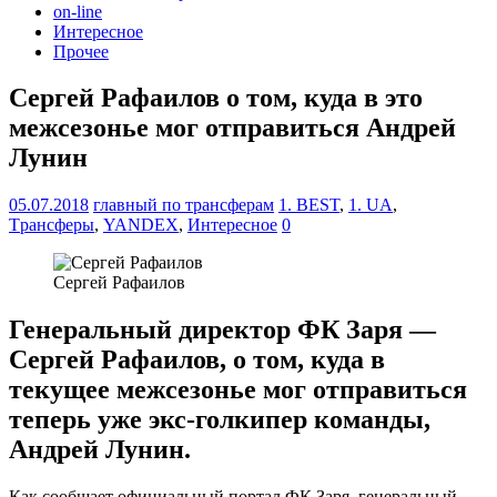
on-line
Интересное
Прочее
Сергей Рафаилов о том, куда в это
межсезонье мог отправиться Андрей
Лунин
05.07.2018
главный по трансферам
1. BEST
,
1. UA
,
Tрансферы
,
YANDEX
,
Интересное
0
Сергей Рафаилов
Генеральный директор ФК Заря —
Сергей Рафаилов, о том, куда в
текущее межсезонье мог отправиться
теперь уже экс-голкипер команды,
Андрей Лунин.
Как сообщает официальный портал ФК Заря, генеральный