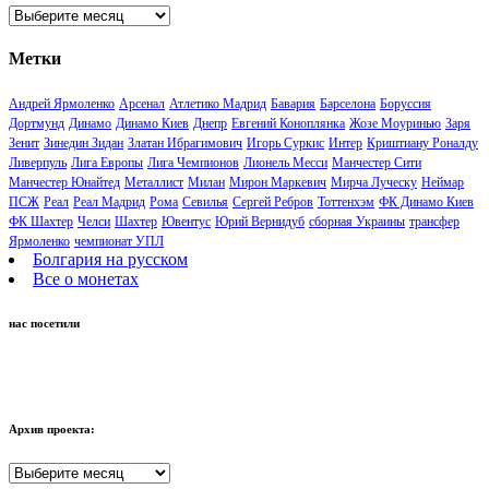
Архивы
Метки
Андрей Ярмоленко
Арсенал
Атлетико Мадрид
Бавария
Барселона
Боруссия
Дортмунд
Динамо
Динамо Киев
Днепр
Евгений Коноплянка
Жозе Моуринью
Заря
Зенит
Зинедин Зидан
Златан Ибрагимович
Игорь Суркис
Интер
Криштиану Роналду
Ливерпуль
Лига Европы
Лига Чемпионов
Лионель Месси
Манчестер Сити
Манчестер Юнайтед
Металлист
Милан
Мирон Маркевич
Мирча Луческу
Неймар
ПСЖ
Реал
Реал Мадрид
Рома
Севилья
Сергей Ребров
Тоттенхэм
ФК Динамо Киев
ФК Шахтер
Челси
Шахтер
Ювентус
Юрий Вернидуб
сборная Украины
трансфер
Ярмоленко
чемпионат УПЛ
Болгария на русском
Все о монетах
нас посетили
Архив проекта:
Архив