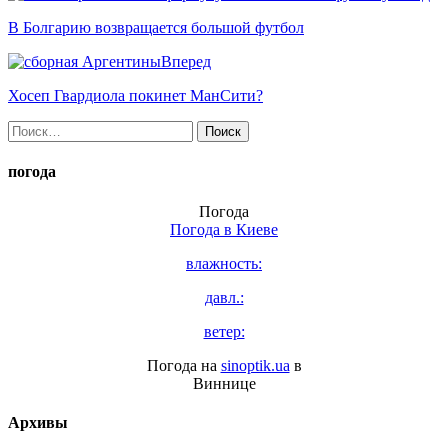
В Болгарию возвращается большой футбол
Вперед
Хосеп Гвардиола покинет МанСити?
Найти:
погода
Погода
Погода в
Киеве
влажность:
давл.:
ветер:
Погода на
sinoptik.ua
в
Виннице
Архивы