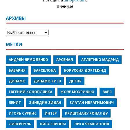
Виннице
АРХИВЫ
МЕТКИ
АНДРЕЙ ЯРМОЛЕНКО
АРСЕНАЛ
АТЛЕТИКО МАДРИД
БАВАРИЯ
БАРСЕЛОНА
БОРУССИЯ ДОРТМУНД
ДИНАМО
ДИНАМО КИЕВ
ДНЕПР
ЕВГЕНИЙ КОНОПЛЯНКА
ЖОЗЕ МОУРИНЬЮ
ЗАРЯ
ЗЕНИТ
ЗИНЕДИН ЗИДАН
ЗЛАТАН ИБРАГИМОВИЧ
ИГОРЬ СУРКИС
ИНТЕР
КРИШТИАНУ РОНАЛДУ
ЛИВЕРПУЛЬ
ЛИГА ЕВРОПЫ
ЛИГА ЧЕМПИОНОВ