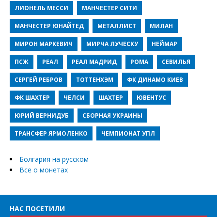
ЛИОНЕЛЬ МЕССИ
МАНЧЕСТЕР СИТИ
МАНЧЕСТЕР ЮНАЙТЕД
МЕТАЛЛИСТ
МИЛАН
МИРОН МАРКЕВИЧ
МИРЧА ЛУЧЕСКУ
НЕЙМАР
ПСЖ
РЕАЛ
РЕАЛ МАДРИД
РОМА
СЕВИЛЬЯ
СЕРГЕЙ РЕБРОВ
ТОТТЕНХЭМ
ФК ДИНАМО КИЕВ
ФК ШАХТЕР
ЧЕЛСИ
ШАХТЕР
ЮВЕНТУС
ЮРИЙ ВЕРНИДУБ
СБОРНАЯ УКРАИНЫ
ТРАНСФЕР ЯРМОЛЕНКО
ЧЕМПИОНАТ УПЛ
Болгария на русском
Все о монетах
НАС ПОСЕТИЛИ