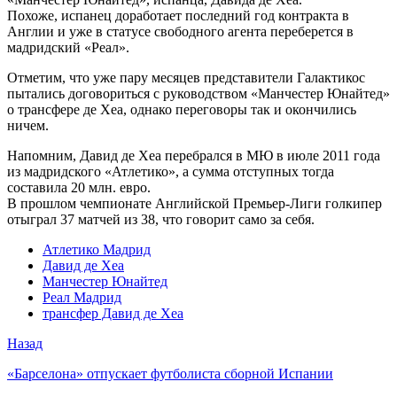
Похоже, испанец доработает последний год контракта в
Англии и уже в статусе свободного агента переберется в
мадридский «Реал».
Отметим, что уже пару месяцев представители Галактикос
пытались договориться с руководством «Манчестер Юнайтед»
о трансфере де Хеа, однако переговоры так и окончились
ничем.
Напомним, Давид де Хеа перебрался в МЮ в июле 2011 года
из мадридского «Атлетико», а сумма отступных тогда
составила 20 млн. евро.
В прошлом чемпионате Английской Премьер-Лиги голкипер
отыграл 37 матчей из 38, что говорит само за себя.
Атлетико Мадрид
Давид де Хеа
Манчестер Юнайтед
Реал Мадрид
трансфер Давид де Хеа
Назад
«Барселона» отпускает футболиста сборной Испании