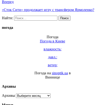
Вперед
«Сток Сити» продолжает игру с трансфером Ярмоленко?
Найти:
погода
Погода
Погода в
Киеве
влажность:
давл.:
ветер:
Погода на
sinoptik.ua
в
Виннице
Архивы
Архивы
Метки