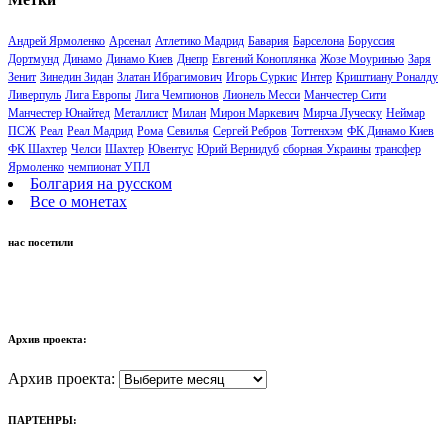
Андрей Ярмоленко
Арсенал
Атлетико Мадрид
Бавария
Барселона
Боруссия
Дортмунд
Динамо
Динамо Киев
Днепр
Евгений Коноплянка
Жозе Моуринью
Заря
Зенит
Зинедин Зидан
Златан Ибрагимович
Игорь Суркис
Интер
Криштиану Роналду
Ливерпуль
Лига Европы
Лига Чемпионов
Лионель Месси
Манчестер Сити
Манчестер Юнайтед
Металлист
Милан
Мирон Маркевич
Мирча Луческу
Неймар
ПСЖ
Реал
Реал Мадрид
Рома
Севилья
Сергей Ребров
Тоттенхэм
ФК Динамо Киев
ФК Шахтер
Челси
Шахтер
Ювентус
Юрий Вернидуб
сборная Украины
трансфер
Ярмоленко
чемпионат УПЛ
Болгария на русском
Все о монетах
нас посетили
Архив проекта:
Архив проекта:
ПАРТЕНРЫ: