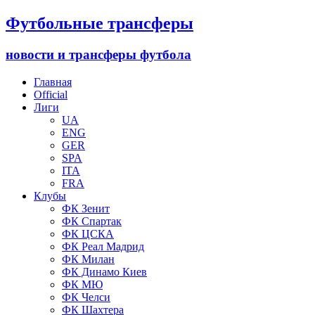
Футбольные трансферы
новости и трансферы футбола
Главная
Official
Лиги
UA
ENG
GER
SPA
ITA
FRA
Клубы
ФК Зенит
ФК Спартак
ФК ЦСКА
ФК Реал Мадрид
ФК Милан
ФК Динамо Киев
ФК МЮ
ФК Челси
ФК Шахтера