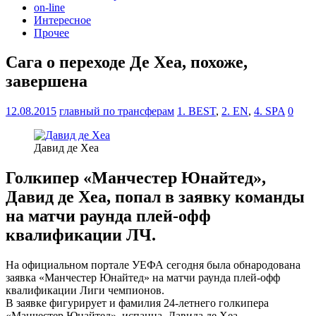
on-line
Интересное
Прочее
Сага о переходе Де Хеа, похоже,
завершена
12.08.2015
главный по трансферам
1. BEST
,
2. EN
,
4. SPA
0
Давид де Хеа
Голкипер «Манчестер Юнайтед»,
Давид де Хеа, попал в заявку команды
на матчи раунда плей-офф
квалификации ЛЧ.
На официальном портале УЕФА сегодня была обнародована
заявка «Манчестер Юнайтед» на матчи раунда плей-офф
квалификации Лиги чемпионов.
В заявке фигурирует и фамилия 24-летнего голкипера
«Манчестер Юнайтед», испанца, Давида де Хеа.