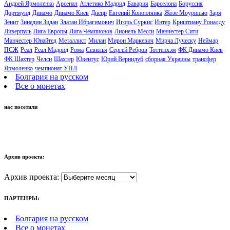
Андрей Ярмоленко
Арсенал
Атлетико Мадрид
Бавария
Барселона
Боруссия
Дортмунд
Динамо
Динамо Киев
Днепр
Евгений Коноплянка
Жозе Моуринью
Заря
Зенит
Зинедин Зидан
Златан Ибрагимович
Игорь Суркис
Интер
Криштиану Роналду
Ливерпуль
Лига Европы
Лига Чемпионов
Лионель Месси
Манчестер Сити
Манчестер Юнайтед
Металлист
Милан
Мирон Маркевич
Мирча Луческу
Неймар
ПСЖ
Реал
Реал Мадрид
Рома
Севилья
Сергей Ребров
Тоттенхэм
ФК Динамо Киев
ФК Шахтер
Челси
Шахтер
Ювентус
Юрий Вернидуб
сборная Украины
трансфер
Ярмоленко
чемпионат УПЛ
Болгария на русском
Все о монетах
нас посетили
Архив проекта:
Архив проекта:
ПАРТЕНРЫ:
Болгария на русском
Все о монетах