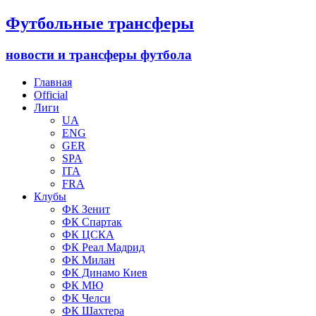
Футбольные трансферы
новости и трансферы футбола
Главная
Official
Лиги
UA
ENG
GER
SPA
ITA
FRA
Клубы
ФК Зенит
ФК Спартак
ФК ЦСКА
ФК Реал Мадрид
ФК Милан
ФК Динамо Киев
ФК МЮ
ФК Челси
ФК Шахтера