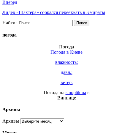
Вперед
Лидер «Шахтера» собрался переезжать в Эмираты
Найти:
погода
Погода
Погода в
Киеве
влажность:
давл.:
ветер:
Погода на
sinoptik.ua
в
Виннице
Архивы
Архивы
Метки