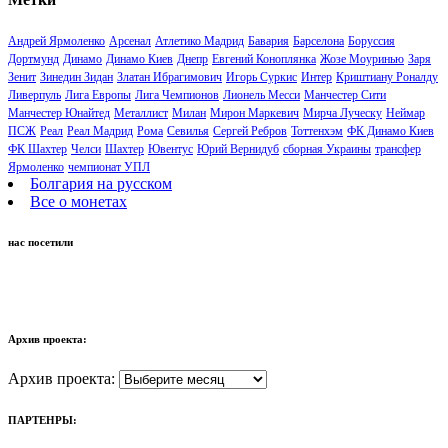
Андрей Ярмоленко
Арсенал
Атлетико Мадрид
Бавария
Барселона
Боруссия
Дортмунд
Динамо
Динамо Киев
Днепр
Евгений Коноплянка
Жозе Моуринью
Заря
Зенит
Зинедин Зидан
Златан Ибрагимович
Игорь Суркис
Интер
Криштиану Роналду
Ливерпуль
Лига Европы
Лига Чемпионов
Лионель Месси
Манчестер Сити
Манчестер Юнайтед
Металлист
Милан
Мирон Маркевич
Мирча Луческу
Неймар
ПСЖ
Реал
Реал Мадрид
Рома
Севилья
Сергей Ребров
Тоттенхэм
ФК Динамо Киев
ФК Шахтер
Челси
Шахтер
Ювентус
Юрий Вернидуб
сборная Украины
трансфер
Ярмоленко
чемпионат УПЛ
Болгария на русском
Все о монетах
нас посетили
Архив проекта:
Архив проекта:
ПАРТЕНРЫ: