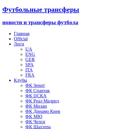
Футбольные трансферы
новости и трансферы футбола
Главная
Official
Лиги
UA
ENG
GER
SPA
ITA
FRA
Клубы
ФК Зенит
ФК Спартак
ФК ЦСКА
ФК Реал Мадрид
ФК Милан
ФК Динамо Киев
ФК МЮ
ФК Челси
ФК Шахтера