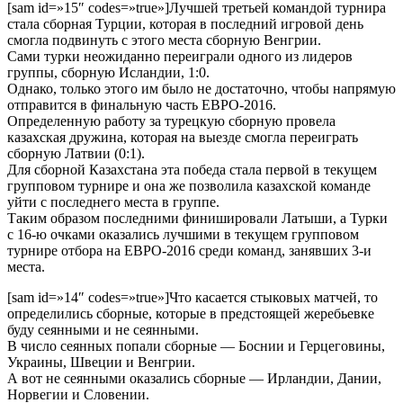
[sam id=»15″ codes=»true»]Лучшей третьей командой турнира
стала сборная Турции, которая в последний игровой день
смогла подвинуть с этого места сборную Венгрии.
Сами турки неожиданно переиграли одного из лидеров
группы, сборную Исландии, 1:0.
Однако, только этого им было не достаточно, чтобы напрямую
отправится в финальную часть ЕВРО-2016.
Определенную работу за турецкую сборную провела
казахская дружина, которая на выезде смогла переиграть
сборную Латвии (0:1).
Для сборной Казахстана эта победа стала первой в текущем
групповом турнире и она же позволила казахской команде
уйти с последнего места в группе.
Таким образом последними финишировали Латыши, а Турки
с 16-ю очками оказались лучшими в текущем групповом
турнире отбора на ЕВРО-2016 среди команд, занявших 3-и
места.
[sam id=»14″ codes=»true»]Что касается стыковых матчей, то
определились сборные, которые в предстоящей жеребьевке
буду сеянными и не сеянными.
В число сеянных попали сборные — Боснии и Герцеговины,
Украины, Швеции и Венгрии.
А вот не сеянными оказались сборные — Ирландии, Дании,
Норвегии и Словении.