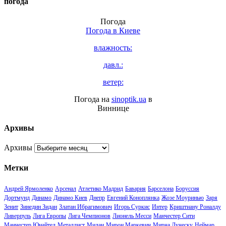
погода
Погода
Погода в
Киеве
влажность:
давл.:
ветер:
Погода на
sinoptik.ua
в
Виннице
Архивы
Архивы
Метки
Андрей Ярмоленко
Арсенал
Атлетико Мадрид
Бавария
Барселона
Боруссия
Дортмунд
Динамо
Динамо Киев
Днепр
Евгений Коноплянка
Жозе Моуринью
Заря
Зенит
Зинедин Зидан
Златан Ибрагимович
Игорь Суркис
Интер
Криштиану Роналду
Ливерпуль
Лига Европы
Лига Чемпионов
Лионель Месси
Манчестер Сити
Манчестер Юнайтед
Металлист
Милан
Мирон Маркевич
Мирча Луческу
Неймар