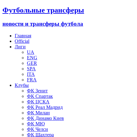
Футбольные трансферы
новости и трансферы футбола
Главная
Official
Лиги
UA
ENG
GER
SPA
ITA
FRA
Клубы
ФК Зенит
ФК Спартак
ФК ЦСКА
ФК Реал Мадрид
ФК Милан
ФК Динамо Киев
ФК МЮ
ФК Челси
ФК Шахтера