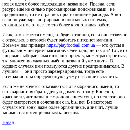
новая идея с более подходящим названием. Правда, если
ресурс ещё не сильно просканирован поисковиками, не
продвигался, то не страшно, просто лишние расходы. А вот
если он уже зарегистрирован в поисковых системах,
страницы имеют вес, то это более кропотливая работа.
Итак, что касается имени, то будет отлично, если оно созвучно
с отраслью, в которой будет работать интернет магазин.
Возьмём для примера
https://playfootball.com.ua
— это бутсы в
футбольном интернет магазине. Очевидно, не так ли? Тот, кто
впервые выбирает имя интернет проекту, может расстроиться,
т.к. множество удачных имён и названий уже заняты. В
худших случаях ими пользуются другие предприниматели. В
лучшем — они просто зарезервированы, тогда есть
возможность за определённую сумму название выкупить.
Если же не хочется отказываться от выбранного имени, то
есть вариант выбрать другую доменную зону. Конечно,
красиво звучит название с дополнением com, но неплохо оно
будет смотреться в сочетании с in, biz, net. В некоторых
случаях эти зоны даже более органичные, а значит, лучше
запомнятся потенциальным клиентам.
Назад