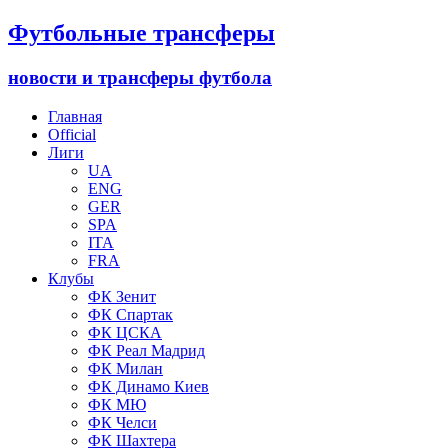
Футбольные трансферы
новости и трансферы футбола
Главная
Official
Лиги
UA
ENG
GER
SPA
ITA
FRA
Клубы
ФК Зенит
ФК Спартак
ФК ЦСКА
ФК Реал Мадрид
ФК Милан
ФК Динамо Киев
ФК МЮ
ФК Челси
ФК Шахтера