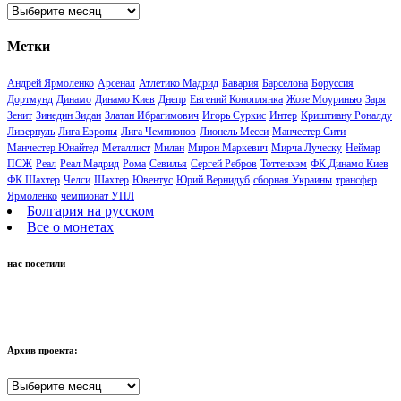
Архивы
Метки
Андрей Ярмоленко
Арсенал
Атлетико Мадрид
Бавария
Барселона
Боруссия
Дортмунд
Динамо
Динамо Киев
Днепр
Евгений Коноплянка
Жозе Моуринью
Заря
Зенит
Зинедин Зидан
Златан Ибрагимович
Игорь Суркис
Интер
Криштиану Роналду
Ливерпуль
Лига Европы
Лига Чемпионов
Лионель Месси
Манчестер Сити
Манчестер Юнайтед
Металлист
Милан
Мирон Маркевич
Мирча Луческу
Неймар
ПСЖ
Реал
Реал Мадрид
Рома
Севилья
Сергей Ребров
Тоттенхэм
ФК Динамо Киев
ФК Шахтер
Челси
Шахтер
Ювентус
Юрий Вернидуб
сборная Украины
трансфер
Ярмоленко
чемпионат УПЛ
Болгария на русском
Все о монетах
нас посетили
Архив проекта:
Архив
проекта: