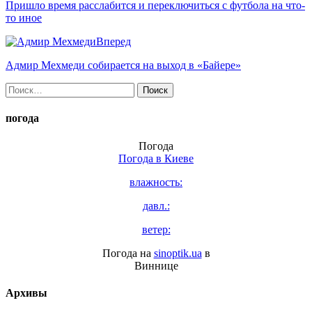
Пришло время расслабится и переключиться с футбола на что-
то иное
Вперед
Адмир Мехмеди собирается на выход в «Байере»
Найти:
погода
Погода
Погода в
Киеве
влажность:
давл.:
ветер:
Погода на
sinoptik.ua
в
Виннице
Архивы