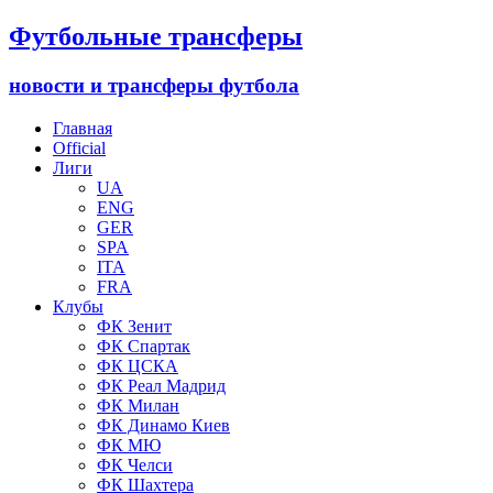
Футбольные трансферы
новости и трансферы футбола
Главная
Official
Лиги
UA
ENG
GER
SPA
ITA
FRA
Клубы
ФК Зенит
ФК Спартак
ФК ЦСКА
ФК Реал Мадрид
ФК Милан
ФК Динамо Киев
ФК МЮ
ФК Челси
ФК Шахтера