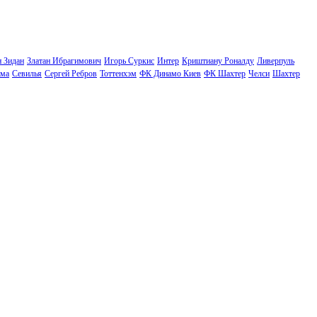
н Зидан
Златан Ибрагимович
Игорь Суркис
Интер
Криштиану Роналду
Ливерпуль
ма
Севилья
Сергей Ребров
Тоттенхэм
ФК Динамо Киев
ФК Шахтер
Челси
Шахтер