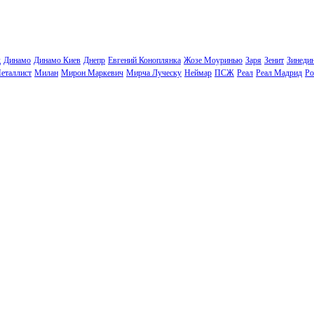
д
Динамо
Динамо Киев
Днепр
Евгений Коноплянка
Жозе Моуринью
Заря
Зенит
Зинеди
еталлист
Милан
Мирон Маркевич
Мирча Луческу
Неймар
ПСЖ
Реал
Реал Мадрид
Ро