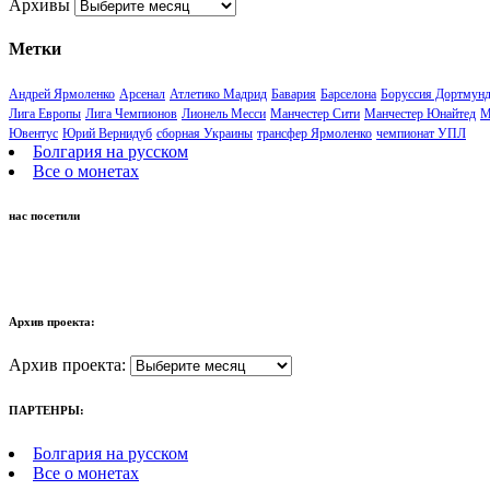
Архивы
Метки
Андрей Ярмоленко
Арсенал
Атлетико Мадрид
Бавария
Барселона
Боруссия Дортмун
Лига Европы
Лига Чемпионов
Лионель Месси
Манчестер Сити
Манчестер Юнайтед
М
Ювентус
Юрий Вернидуб
сборная Украины
трансфер Ярмоленко
чемпионат УПЛ
Болгария на русском
Все о монетах
нас посетили
Архив проекта:
Архив проекта:
ПАРТЕНРЫ:
Болгария на русском
Все о монетах