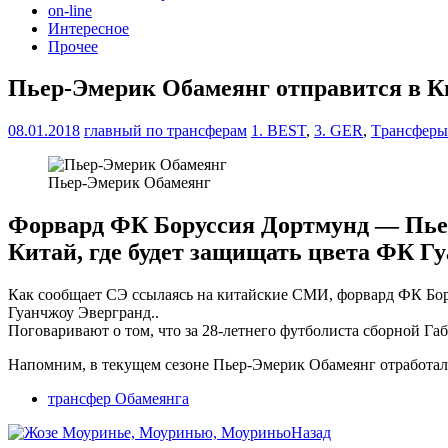
on-line
Интересное
Прочее
Пьер-Эмерик Обамеянг отправится в К
08.01.2018
главный по трансферам
1. BEST
,
3. GER
,
Tрансферы
Пьер-Эмерик Обамеянг
Форвард ФК Боруссия Дортмунд — Пьер
Китай, где будет защищать цвета ФК Г
Как сообщает СЭ ссылаясь на китайские СМИ, форвард ФК Бор
Гуанчжоу Эвергранд..
Поговаривают о том, что за 28-летнего футболиста сборной Габ
Напомним, в текущем сезоне Пьер-Эмерик Обамеянг отработал в
трансфер Обамеянга
Назад