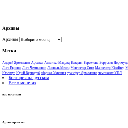
Архивы
Архивы
Метки
Андрей Ярмоленко
Арсенал
Атлетико Мадрид
Бавария
Барселона
Боруссия Дортмун
Лига Европы
Лига Чемпионов
Лионель Месси
Манчестер Сити
Манчестер Юнайтед
М
Ювентус
Юрий Вернидуб
сборная Украины
трансфер Ярмоленко
чемпионат УПЛ
Болгария на русском
Все о монетах
нас посетили
Архив проекта: