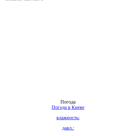
Погода
Погода в
Киеве
влажность:
давл.: