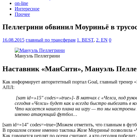
on-line
Интересное
Прочее
Пеллегрини обвинил Моуриньё в трусо
16.08.2015
главный по трансферам
1. BEST
,
2. EN
0
Мануэль Пеллегрини
Наставник «МанСити», Мануэль Пеллег
Как информирует авторитетный портал Goаl, главный тренер «
АПЛ:
[sam id=»15″ codes=»true»]- В матчах с «Челси, под ру
сегодня «Челси» будет как и всегда быстро выбегать в 
Что касается нашего плана на игру — то мы настроены 
именно атакующий футбол…
[sam id=»14″ codes=»true»]Можем отметить, что главным в футб
В прошлом сезоне именно тактика Жозе Моуриньё позволила «
Как говорится цеплят по осени считают, а кто сегодня победит