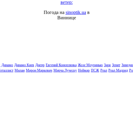
ветер:
Погода на
sinoptik.ua
в
Виннице
д
Динамо
Динамо Киев
Днепр
Евгений Коноплянка
Жозе Моуринью
Заря
Зенит
Зинеди
еталлист
Милан
Мирон Маркевич
Мирча Луческу
Неймар
ПСЖ
Реал
Реал Мадрид
Ро