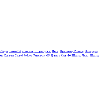
н Зидан
Златан Ибрагимович
Игорь Суркис
Интер
Криштиану Роналду
Ливерпуль
ма
Севилья
Сергей Ребров
Тоттенхэм
ФК Динамо Киев
ФК Шахтер
Челси
Шахтер