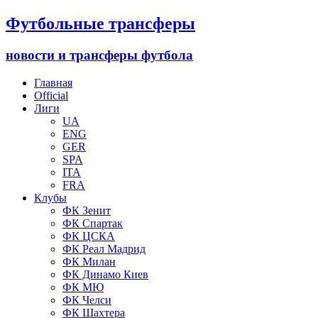
Футбольные трансферы
новости и трансферы футбола
Главная
Official
Лиги
UA
ENG
GER
SPA
ITA
FRA
Клубы
ФК Зенит
ФК Спартак
ФК ЦСКА
ФК Реал Мадрид
ФК Милан
ФК Динамо Киев
ФК МЮ
ФК Челси
ФК Шахтера