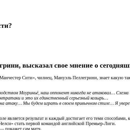
сти?
рини, высказал свое мнение о сегодняш
Манчестер Сити», чилиец, Мануэль Пеллегрини, знает какую так
ководством Моуриньё, наш оппонент никогда не атаковал… Схем
контратаки и это их единственный серьезный козырь…
на атаку… Мы будем играть в своем привычном стиле… Я увере
оле является результат и каждый достигает его теми способами,
Челси» стать первой командой английской Премьер-Лиги.
 — покажет сам матч.