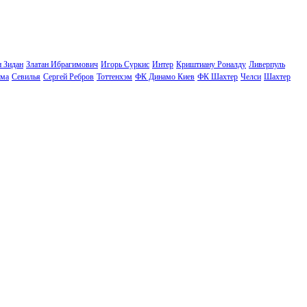
н Зидан
Златан Ибрагимович
Игорь Суркис
Интер
Криштиану Роналду
Ливерпуль
ма
Севилья
Сергей Ребров
Тоттенхэм
ФК Динамо Киев
ФК Шахтер
Челси
Шахтер