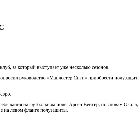
МС
уб, за который выступает уже несколько сезонов.
попросил руководство «Манчестер Сити» приобрести полузащитн
евро.
ебывания на футбольном поле. Арсен Венгер, по словам Озила, с
не на левом фланге полузащиты.