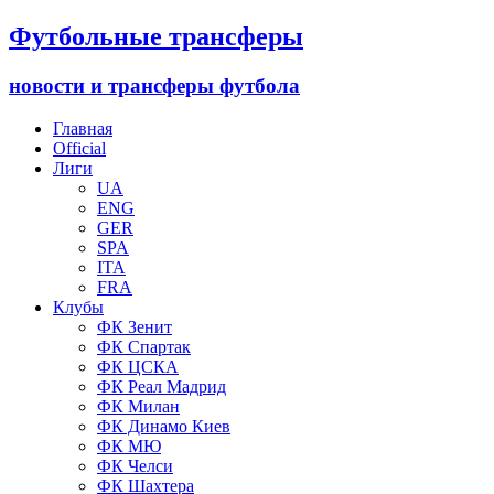
Футбольные трансферы
новости и трансферы футбола
Главная
Official
Лиги
UA
ENG
GER
SPA
ITA
FRA
Клубы
ФК Зенит
ФК Спартак
ФК ЦСКА
ФК Реал Мадрид
ФК Милан
ФК Динамо Киев
ФК МЮ
ФК Челси
ФК Шахтера