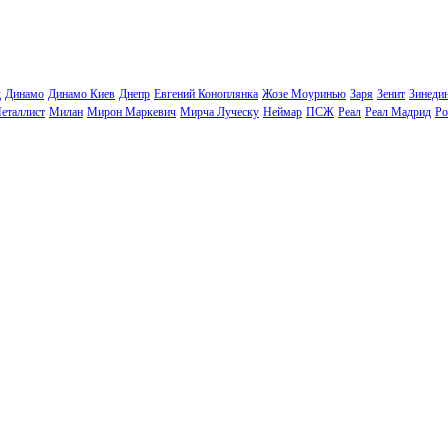
д
Динамо
Динамо Киев
Днепр
Евгений Коноплянка
Жозе Моуринью
Заря
Зенит
Зинеди
еталлист
Милан
Мирон Маркевич
Мирча Луческу
Неймар
ПСЖ
Реал
Реал Мадрид
Ро