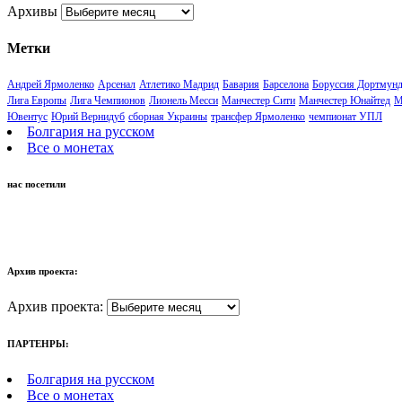
Архивы
Метки
Андрей Ярмоленко
Арсенал
Атлетико Мадрид
Бавария
Барселона
Боруссия Дортмун
Лига Европы
Лига Чемпионов
Лионель Месси
Манчестер Сити
Манчестер Юнайтед
М
Ювентус
Юрий Вернидуб
сборная Украины
трансфер Ярмоленко
чемпионат УПЛ
Болгария на русском
Все о монетах
нас посетили
Архив проекта:
Архив проекта:
ПАРТЕНРЫ:
Болгария на русском
Все о монетах