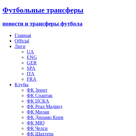
Футбольные трансферы
новости и трансферы футбола
Главная
Official
Лиги
UA
ENG
GER
SPA
ITA
FRA
Клубы
ФК Зенит
ФК Спартак
ФК ЦСКА
ФК Реал Мадрид
ФК Милан
ФК Динамо Киев
ФК МЮ
ФК Челси
ФК Шахтера