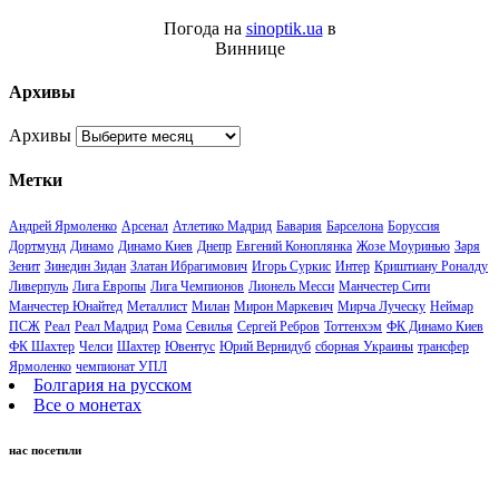
Погода на
sinoptik.ua
в
Виннице
Архивы
Архивы
Метки
Андрей Ярмоленко
Арсенал
Атлетико Мадрид
Бавария
Барселона
Боруссия
Дортмунд
Динамо
Динамо Киев
Днепр
Евгений Коноплянка
Жозе Моуринью
Заря
Зенит
Зинедин Зидан
Златан Ибрагимович
Игорь Суркис
Интер
Криштиану Роналду
Ливерпуль
Лига Европы
Лига Чемпионов
Лионель Месси
Манчестер Сити
Манчестер Юнайтед
Металлист
Милан
Мирон Маркевич
Мирча Луческу
Неймар
ПСЖ
Реал
Реал Мадрид
Рома
Севилья
Сергей Ребров
Тоттенхэм
ФК Динамо Киев
ФК Шахтер
Челси
Шахтер
Ювентус
Юрий Вернидуб
сборная Украины
трансфер
Ярмоленко
чемпионат УПЛ
Болгария на русском
Все о монетах
нас посетили