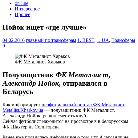
on-line
Интересное
Прочее
Нойок ищет «где лучше»
04.02.2016
главный по трансферам
1. BEST
,
1. UA
,
Tрансферы
0
ФК Металлист Харьков
Полузащитник
ФК Металлист
,
Александр Нойок
, отправился в
Беларусь
Как информирует
неофициальный портал ФК Металлист,
Metallist.Kharkov.ua
— полузащитник ФК Металлист,
Александр Нойок, решил сменить клуб.
Сейчас футболист находится на просмотре в в белорусском
ФК Шахтер из Солигорска.
Ранее уже появлялась информация о том, что Александр не