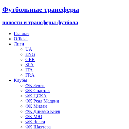
Футбольные трансферы
новости и трансферы футбола
Главная
Official
Лиги
UA
ENG
GER
SPA
ITA
FRA
Клубы
ФК Зенит
ФК Спартак
ФК ЦСКА
ФК Реал Мадрид
ФК Милан
ФК Динамо Киев
ФК МЮ
ФК Челси
ФК Шахтера