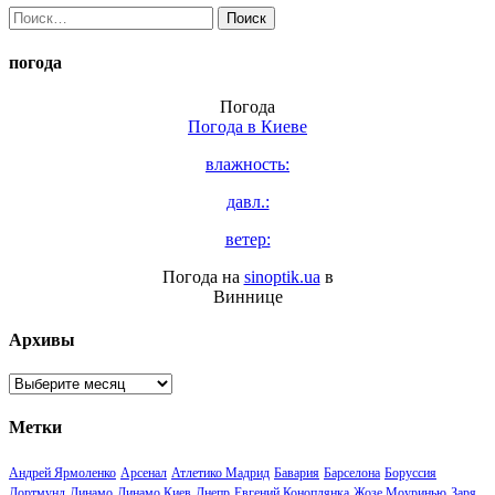
Найти:
погода
Погода
Погода в
Киеве
влажность:
давл.:
ветер:
Погода на
sinoptik.ua
в
Виннице
Архивы
Архивы
Метки
Андрей Ярмоленко
Арсенал
Атлетико Мадрид
Бавария
Барселона
Боруссия
Дортмунд
Динамо
Динамо Киев
Днепр
Евгений Коноплянка
Жозе Моуринью
Заря