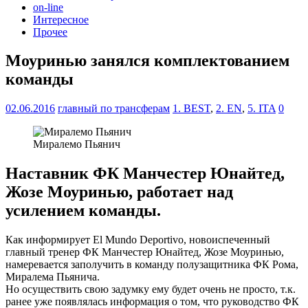
on-line
Интересное
Прочее
Моуринью занялся комплектованием
команды
02.06.2016
главный по трансферам
1. BEST
,
2. EN
,
5. ITA
0
Миралемо Пьянич
Наставник ФК Манчестер Юнайтед,
Жозе Моуринью, работает над
усилением команды.
Как информирует El Mundo Deportivo, новоиспеченный
главный тренер ФК Манчестер Юнайтед, Жозе Моуринью,
намеревается заполучить в команду полузащитника ФК Рома,
Миралема Пьянича.
Но осуществить свою задумку ему будет очень не просто, т.к.
ранее уже появлялась информация о том, что руководство ФК