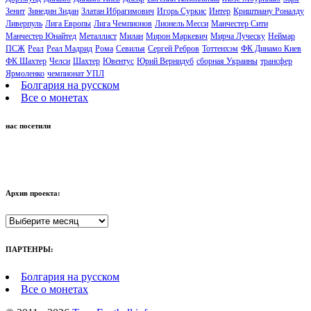
Зенит
Зинедин Зидан
Златан Ибрагимович
Игорь Суркис
Интер
Криштиану Роналду
Ливерпуль
Лига Европы
Лига Чемпионов
Лионель Месси
Манчестер Сити
Манчестер Юнайтед
Металлист
Милан
Мирон Маркевич
Мирча Луческу
Неймар
ПСЖ
Реал
Реал Мадрид
Рома
Севилья
Сергей Ребров
Тоттенхэм
ФК Динамо Киев
ФК Шахтер
Челси
Шахтер
Ювентус
Юрий Вернидуб
сборная Украины
трансфер
Ярмоленко
чемпионат УПЛ
Болгария на русском
Все о монетах
нас посетили
Архив проекта:
Архив
проекта:
ПАРТЕНРЫ:
Болгария на русском
Все о монетах