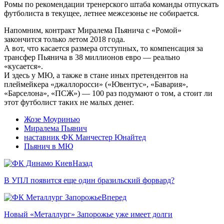
Ромы по рекомендации тренерского штаба команды отпускать
футболиста в текущее, летнее межсезонье не собирается.
Напомним, контракт Миралема Пьянича с «Ромой»
закончится только летом 2018 года.
А вот, что касается размера отступных, то компенсация за
трансфер Пьянича в 38 миллионов евро — реально
«кусается».
И здесь у МЮ, а также в стане иных претендентов на
плеймейкера «джаллоросси» («Ювентус», «Бавария»,
«Барселона», «ПСЖ») — 100 раз подумают о том, а стоит ли
этот футболист таких не малых денег.
Жозе Моуринью
Миралема Пьянич
наставник ФК Манчестер Юнайтед
Пьянич в МЮ
Назад
В УПЛ появится еще один бразильский форвард?
Вперед
Новый «Металлург» Запорожье уже имеет долги