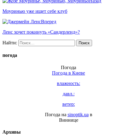
Назад
Моуринью уже ищет себе клуб
Вперед
Ленс хочет покинуть «Сандерленд»?
Найти:
погода
Погода
Погода в
Киеве
влажность:
давл.:
ветер:
Погода на
sinoptik.ua
в
Виннице
Архивы