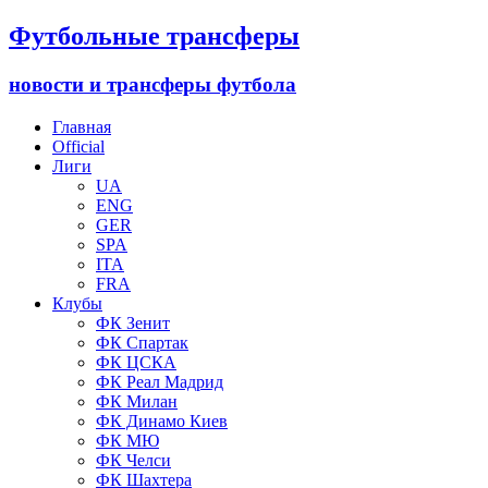
Футбольные трансферы
новости и трансферы футбола
Главная
Official
Лиги
UA
ENG
GER
SPA
ITA
FRA
Клубы
ФК Зенит
ФК Спартак
ФК ЦСКА
ФК Реал Мадрид
ФК Милан
ФК Динамо Киев
ФК МЮ
ФК Челси
ФК Шахтера