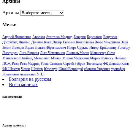
Архивы
Архивы
Метки
Андрей Ярмоленко
Арсенал
Атлетико Мадрид
Бавария
Барселона
Боруссия
Дортмунд
Динамо
Динамо Киев
Днепр
Евгений Коноплянка
Жозе Моуринью
Заря
Зенит
Зинедин Зидан
Златан Ибрагимович
Игорь Суркис
Интер
Криштиану Роналду
Ливерпуль
Лига Европы
Лига Чемпионов
Лионель Месси
Манчестер Сити
Манчестер Юнайтед
Металлист
Милан
Мирон Маркевич
Мирча Луческу
Неймар
ПСЖ
Реал
Реал Мадрид
Рома
Севилья
Сергей Ребров
Тоттенхэм
ФК Динамо Киев
ФК Шахтер
Челси
Шахтер
Ювентус
Юрий Вернидуб
сборная Украины
трансфер
Ярмоленко
чемпионат УПЛ
Болгария на русском
Все о монетах
нас посетили
Архив проекта: