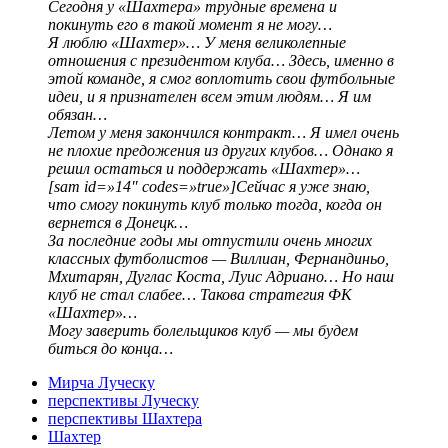
Сегодня у «Шахтера» трудные времена и
покинуть его в такой момент я не могу…
Я люблю «Шахтер»… У меня великолепные
отношения с президентом клуба… Здесь, именно в
этой команде, я смог воплотить свои футбольные
идеи, и я признателен всем этим людям… Я им
обязан…
Летом у меня закончился контракт… Я имел очень
не плохие предожения из других клубов… Однако я
решил остаться и поддержать «Шахтер»…
[sam id=»14″ codes=»true»]Сейчас я уже знаю,
что смогу покинуть клуб только тогда, когда он
вернется в Донецк…
За последние годы мы отпустили очень многих
классных футболистов — Виллиан, Фернандиньо,
Мхитарян, Дуглас Коста, Луис Адриано… Но наш
клуб не стал слабее… Такова стратегия ФК
«Шахтер»…
Могу заверить болельщиков клуб — мы будем
биться до конца…
Мирча Луческу
перспективы Луческу
перспективы Шахтера
Шахтер