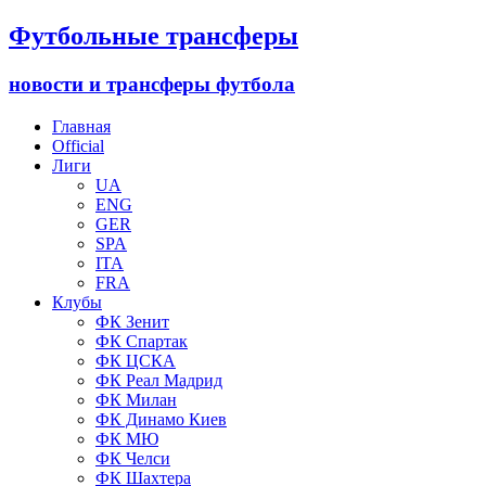
Футбольные трансферы
новости и трансферы футбола
Главная
Official
Лиги
UA
ENG
GER
SPA
ITA
FRA
Клубы
ФК Зенит
ФК Спартак
ФК ЦСКА
ФК Реал Мадрид
ФК Милан
ФК Динамо Киев
ФК МЮ
ФК Челси
ФК Шахтера