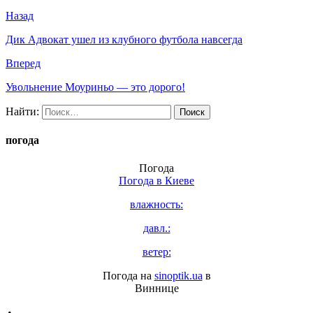
Назад
Дик Адвокат ушел из клубного футбола навсегда
Вперед
Увольнение Моуриньо — это дорого!
Найти:
погода
Погода
Погода в
Киеве
влажность:
давл.:
ветер:
Погода на
sinoptik.ua
в
Виннице