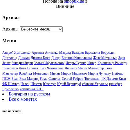
Погода на
sinoptik.ua
в
Виннице
Архивы
Архивы
Метки
Андрей Ярмоленко
Арсенал
Атлетико Мадрид
Бавария
Барселона
Боруссия
Дортмунд
Динамо
Динамо Киев
Днепр
Евгений Коноплянка
Жозе Моуринью
Заря
Зенит
Зинедин Зидан
Златан Ибрагимович
Игорь Суркис
Интер
Криштиану Роналду
Ливерпуль
Лига Европы
Лига Чемпионов
Лионель Месси
Манчестер Сити
Манчестер Юнайтед
Металлист
Милан
Мирон Маркевич
Мирча Луческу
Неймар
ПСЖ
Реал
Реал Мадрид
Рома
Севилья
Сергей Ребров
Тоттенхэм
ФК Динамо Киев
ФК Шахтер
Челси
Шахтер
Ювентус
Юрий Вернидуб
сборная Украины
трансфер
Ярмоленко
чемпионат УПЛ
Болгария на русском
Все о монетах
нас посетили