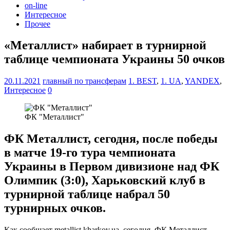
on-line
Интересное
Прочее
«Металлист» набирает в турнирной
таблице чемпионата Украины 50 очков
20.11.2021
главный по трансферам
1. BEST
,
1. UA
,
YANDEX
,
Интересное
0
ФК "Металлист"
ФК Металлист, сегодня, после победы
в матче 19-го тура чемпионата
Украины в Первом дивизионе над ФК
Олимпик (3:0), Харьковский клуб в
турнирной таблице набрал 50
турнирных очков.
Как сообщает metallist.kharkov.ua, сегодня, ФК Металлист,