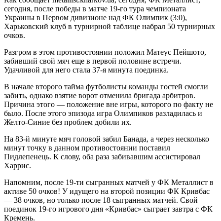
сегодня, после победы в матче 19-го тура чемпионата
Украины в Первом дивизионе над ФК Олимпик (3:0),
Харьковский клуб в турнирной таблице набрал 50 турнирных
очков.
Разгром в этом противостоянии положил Матеус Пейшото,
забивший свой мяч еще в первой половине встречи.
Удачливой для него стала 37-я минута поединка.
В начале второго тайма футболисты команды гостей смогли
забить, однако взятие ворот отменила бригада арбитров.
Причина этого — положение вне игры, которого по факту не
было. После этого эпизода игра Олимпиков разладилась и
Желто-Синие без проблем добили их.
На 83-й минуте мяч головой забил Банада, а через несколько
минут точку в данном противостоянии поставил
Пидлепенець. К слову, оба раза забивавшим ассистировал
Харрис.
Напомним, после 19-ти сыгранных матчей у ФК Металлист в
активе 50 очков! У идущего на второй позиции ФК Кривбас
— 38 очков, но только после 18 сыгранных матчей. Свой
поединок 19-го игрового дня «Кривбас» сыграет завтра с ФК
Кремень.