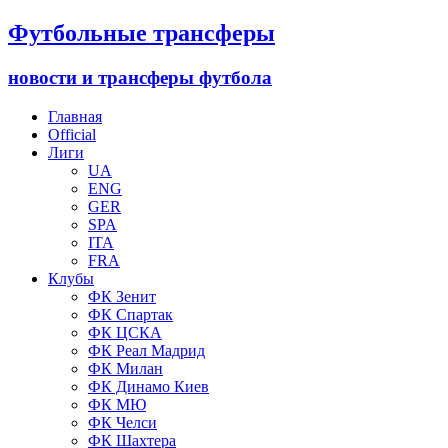
Футбольные трансферы
новости и трансферы футбола
Главная
Official
Лиги
UA
ENG
GER
SPA
ITA
FRA
Клубы
ФК Зенит
ФК Спартак
ФК ЦСКА
ФК Реал Мадрид
ФК Милан
ФК Динамо Киев
ФК МЮ
ФК Челси
ФК Шахтера