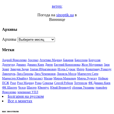
ветер:
Погода на
sinoptik.ua
в
Виннице
Архивы
Архивы
Метки
Андрей Ярмоленко
Арсенал
Атлетико Мадрид
Бавария
Барселона
Боруссия
Дортмунд
Динамо
Динамо Киев
Днепр
Евгений Коноплянка
Жозе Моуринью
Заря
Зенит
Зинедин Зидан
Златан Ибрагимович
Игорь Суркис
Интер
Криштиану Роналду
Ливерпуль
Лига Европы
Лига Чемпионов
Лионель Месси
Манчестер Сити
Манчестер Юнайтед
Металлист
Милан
Мирон Маркевич
Мирча Луческу
Неймар
ПСЖ
Реал
Реал Мадрид
Рома
Севилья
Сергей Ребров
Тоттенхэм
ФК Динамо Киев
ФК Шахтер
Челси
Шахтер
Ювентус
Юрий Вернидуб
сборная Украины
трансфер
Ярмоленко
чемпионат УПЛ
Болгария на русском
Все о монетах
нас посетили