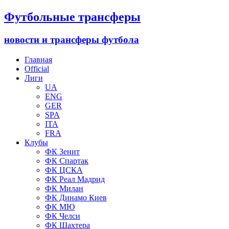
Футбольные трансферы
новости и трансферы футбола
Главная
Official
Лиги
UA
ENG
GER
SPA
ITA
FRA
Клубы
ФК Зенит
ФК Спартак
ФК ЦСКА
ФК Реал Мадрид
ФК Милан
ФК Динамо Киев
ФК МЮ
ФК Челси
ФК Шахтера