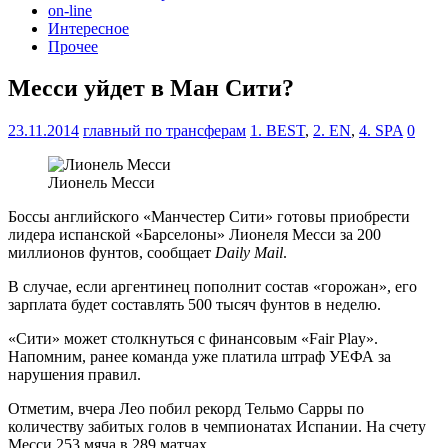
on-line
Интересное
Прочее
Месси уйдет в Ман Сити?
23.11.2014
главный по трансферам
1. BEST
,
2. EN
,
4. SPA
0
Лионель Месси
Боссы английского «Манчестер Сити» готовы приобрести
лидера испанской «Барселоны» Лионеля Месси за 200
миллионов фунтов, сообщает
Daily Mail
.
В случае, если аргентинец пополнит состав «горожан», его
зарплата будет составлять 500 тысяч фунтов в неделю.
«Сити» может столкнуться с финансовым «Fair Play».
Напомним, ранее команда уже платила штраф УЕФА за
нарушения правил.
Отметим, вчера Лео побил рекорд Тельмо Сарры по
количеству забитых голов в чемпионатах Испании. На счету
Месси 253 мяча в 289 матчах.