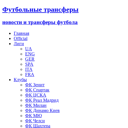
Футбольные трансферы
новости и трансферы футбола
Главная
Official
Лиги
UA
ENG
GER
SPA
ITA
FRA
Клубы
ФК Зенит
ФК Спартак
ФК ЦСКА
ФК Реал Мадрид
ФК Милан
ФК Динамо Киев
ФК МЮ
ФК Челси
ФК Шахтера