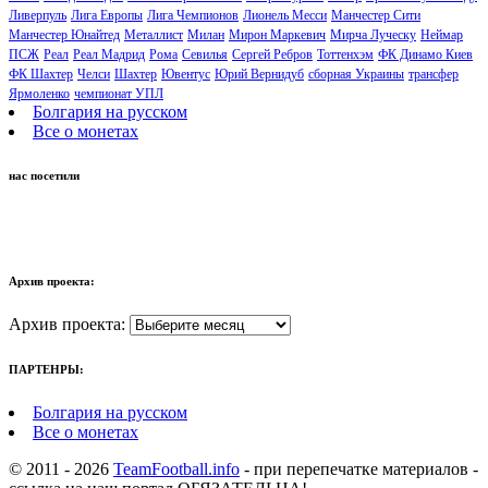
Ливерпуль
Лига Европы
Лига Чемпионов
Лионель Месси
Манчестер Сити
Манчестер Юнайтед
Металлист
Милан
Мирон Маркевич
Мирча Луческу
Неймар
ПСЖ
Реал
Реал Мадрид
Рома
Севилья
Сергей Ребров
Тоттенхэм
ФК Динамо Киев
ФК Шахтер
Челси
Шахтер
Ювентус
Юрий Вернидуб
сборная Украины
трансфер
Ярмоленко
чемпионат УПЛ
Болгария на русском
Все о монетах
нас посетили
Архив проекта:
Архив проекта:
ПАРТЕНРЫ:
Болгария на русском
Все о монетах
© 2011 - 2026
TeamFootball.info
- при перепечатке материалов -