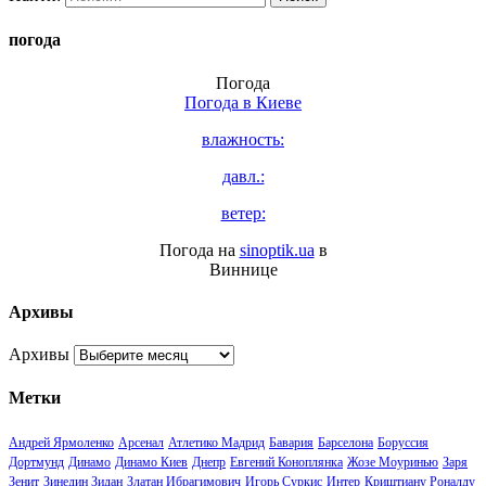
погода
Погода
Погода в
Киеве
влажность:
давл.:
ветер:
Погода на
sinoptik.ua
в
Виннице
Архивы
Архивы
Метки
Андрей Ярмоленко
Арсенал
Атлетико Мадрид
Бавария
Барселона
Боруссия
Дортмунд
Динамо
Динамо Киев
Днепр
Евгений Коноплянка
Жозе Моуринью
Заря
Зенит
Зинедин Зидан
Златан Ибрагимович
Игорь Суркис
Интер
Криштиану Роналду