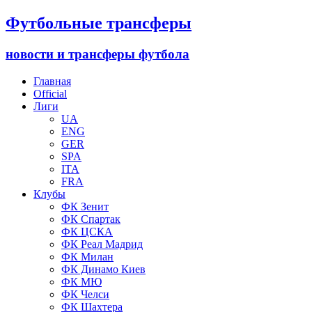
Футбольные трансферы
новости и трансферы футбола
Главная
Official
Лиги
UA
ENG
GER
SPA
ITA
FRA
Клубы
ФК Зенит
ФК Спартак
ФК ЦСКА
ФК Реал Мадрид
ФК Милан
ФК Динамо Киев
ФК МЮ
ФК Челси
ФК Шахтера