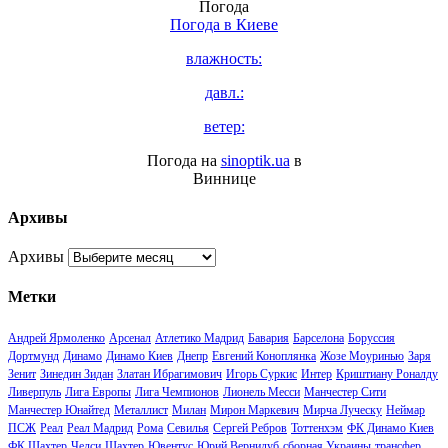
Погода
Погода в
Киеве
влажность:
давл.:
ветер:
Погода на
sinoptik.ua
в
Виннице
Архивы
Архивы
Метки
Андрей Ярмоленко
Арсенал
Атлетико Мадрид
Бавария
Барселона
Боруссия
Дортмунд
Динамо
Динамо Киев
Днепр
Евгений Коноплянка
Жозе Моуринью
Заря
Зенит
Зинедин Зидан
Златан Ибрагимович
Игорь Суркис
Интер
Криштиану Роналду
Ливерпуль
Лига Европы
Лига Чемпионов
Лионель Месси
Манчестер Сити
Манчестер Юнайтед
Металлист
Милан
Мирон Маркевич
Мирча Луческу
Неймар
ПСЖ
Реал
Реал Мадрид
Рома
Севилья
Сергей Ребров
Тоттенхэм
ФК Динамо Киев
ФК Шахтер
Челси
Шахтер
Ювентус
Юрий Вернидуб
сборная Украины
трансфер