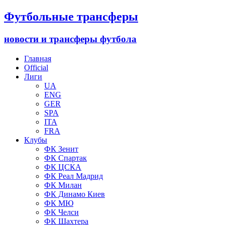
Футбольные трансферы
новости и трансферы футбола
Главная
Official
Лиги
UA
ENG
GER
SPA
ITA
FRA
Клубы
ФК Зенит
ФК Спартак
ФК ЦСКА
ФК Реал Мадрид
ФК Милан
ФК Динамо Киев
ФК МЮ
ФК Челси
ФК Шахтера