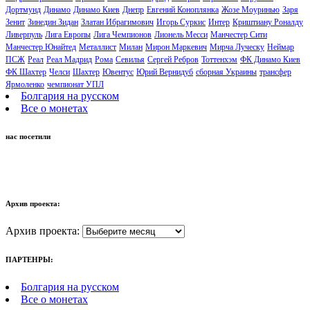
Дортмунд
Динамо
Динамо Киев
Днепр
Евгений Коноплянка
Жозе Моуринью
Заря
Зенит
Зинедин Зидан
Златан Ибрагимович
Игорь Суркис
Интер
Криштиану Роналду
Ливерпуль
Лига Европы
Лига Чемпионов
Лионель Месси
Манчестер Сити
Манчестер Юнайтед
Металлист
Милан
Мирон Маркевич
Мирча Луческу
Неймар
ПСЖ
Реал
Реал Мадрид
Рома
Севилья
Сергей Ребров
Тоттенхэм
ФК Динамо Киев
ФК Шахтер
Челси
Шахтер
Ювентус
Юрий Вернидуб
сборная Украины
трансфер
Ярмоленко
чемпионат УПЛ
Болгария на русском
Все о монетах
нас посетили
Архив проекта:
Архив проекта:
ПАРТЕНРЫ:
Болгария на русском
Все о монетах