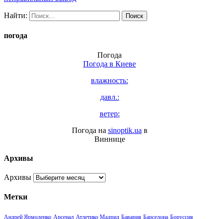
Найти:
погода
Погода
Погода в
Киеве
влажность:
давл.:
ветер:
Погода на
sinoptik.ua
в
Виннице
Архивы
Архивы
Метки
Андрей Ярмоленко
Арсенал
Атлетико Мадрид
Бавария
Барселона
Боруссия