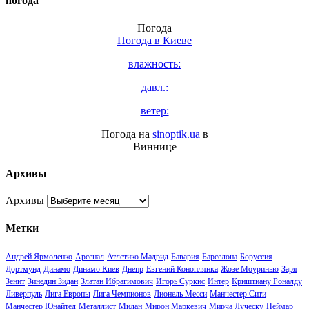
погода
Погода
Погода в
Киеве
влажность:
давл.:
ветер:
Погода на
sinoptik.ua
в
Виннице
Архивы
Архивы
Метки
Андрей Ярмоленко
Арсенал
Атлетико Мадрид
Бавария
Барселона
Боруссия
Дортмунд
Динамо
Динамо Киев
Днепр
Евгений Коноплянка
Жозе Моуринью
Заря
Зенит
Зинедин Зидан
Златан Ибрагимович
Игорь Суркис
Интер
Криштиану Роналду
Ливерпуль
Лига Европы
Лига Чемпионов
Лионель Месси
Манчестер Сити
Манчестер Юнайтед
Металлист
Милан
Мирон Маркевич
Мирча Луческу
Неймар