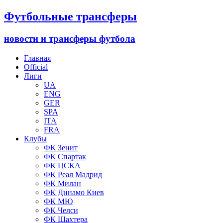
Футбольные трансферы
новости и трансферы футбола
Главная
Official
Лиги
UA
ENG
GER
SPA
ITA
FRA
Клубы
ФК Зенит
ФК Спартак
ФК ЦСКА
ФК Реал Мадрид
ФК Милан
ФК Динамо Киев
ФК МЮ
ФК Челси
ФК Шахтера