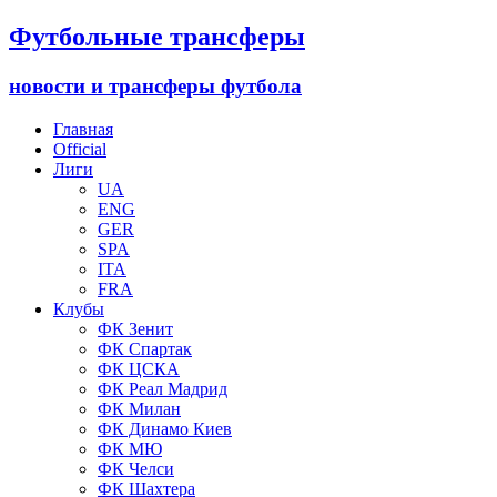
Футбольные трансферы
новости и трансферы футбола
Главная
Official
Лиги
UA
ENG
GER
SPA
ITA
FRA
Клубы
ФК Зенит
ФК Спартак
ФК ЦСКА
ФК Реал Мадрид
ФК Милан
ФК Динамо Киев
ФК МЮ
ФК Челси
ФК Шахтера