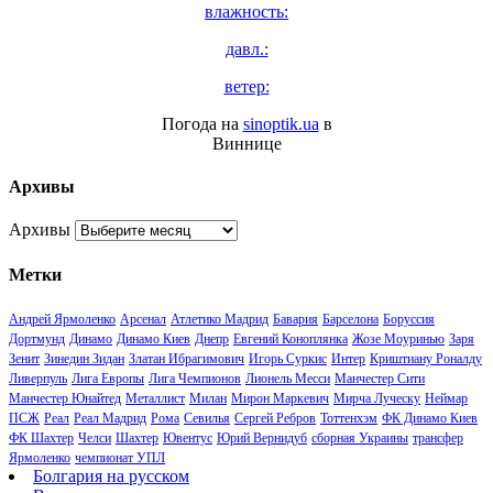
влажность:
давл.:
ветер:
Погода на
sinoptik.ua
в
Виннице
Архивы
Архивы
Метки
Андрей Ярмоленко
Арсенал
Атлетико Мадрид
Бавария
Барселона
Боруссия
Дортмунд
Динамо
Динамо Киев
Днепр
Евгений Коноплянка
Жозе Моуринью
Заря
Зенит
Зинедин Зидан
Златан Ибрагимович
Игорь Суркис
Интер
Криштиану Роналду
Ливерпуль
Лига Европы
Лига Чемпионов
Лионель Месси
Манчестер Сити
Манчестер Юнайтед
Металлист
Милан
Мирон Маркевич
Мирча Луческу
Неймар
ПСЖ
Реал
Реал Мадрид
Рома
Севилья
Сергей Ребров
Тоттенхэм
ФК Динамо Киев
ФК Шахтер
Челси
Шахтер
Ювентус
Юрий Вернидуб
сборная Украины
трансфер
Ярмоленко
чемпионат УПЛ
Болгария на русском