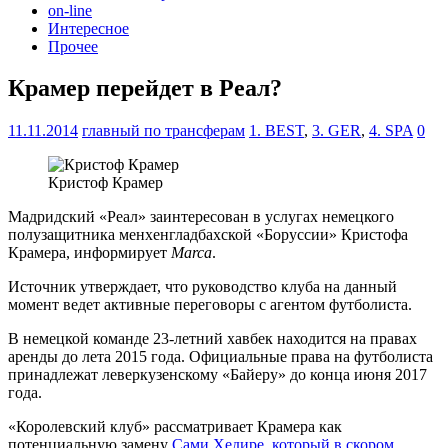
on-line
Интересное
Прочее
Крамер перейдет в Реал?
11.11.2014
главный по трансферам
1. BEST
,
3. GER
,
4. SPA
0
Кристоф Крамер
Мадридский «Реал» заинтересован в услугах немецкого
полузащитника менхенгладбахской «Боруссии» Кристофа
Крамера, информирует
Marca
.
Источник утверждает, что руководство клуба на данный
момент ведет активные переговоры с агентом футболиста.
В немецкой команде 23-летний хавбек находится на правах
аренды до лета 2015 года. Официальные права на футболиста
принадлежат леверкузенскому «Байеру» до конца июня 2017
года.
«Королевский клуб» рассматривает Крамера как
потенциальную замену
Сами Хедире, который в скором