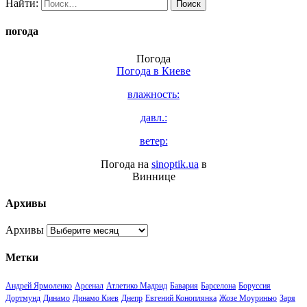
Найти:
погода
Погода
Погода в
Киеве
влажность:
давл.:
ветер:
Погода на
sinoptik.ua
в
Виннице
Архивы
Архивы
Метки
Андрей Ярмоленко
Арсенал
Атлетико Мадрид
Бавария
Барселона
Боруссия
Дортмунд
Динамо
Динамо Киев
Днепр
Евгений Коноплянка
Жозе Моуринью
Заря