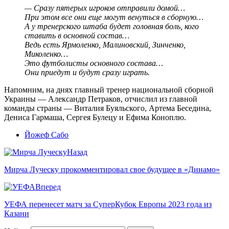
— Сразу пятерых игроков отправили домой…
При этом все они еще могут венуться в сборную…
А у тренерского штаба будет головная боль, кого
ставить в основной состав…
Ведь есть Ярмоленко, Малиновский, Зинченко,
Миколенко…
Это футболисты основного состава…
Они приедут и будут сразу играть.
Напомним, на днях главный тренер национальной сборной
Украины — Александр Петраков, отчислил из главной
команды страны — Виталия Буяльского, Артема Беседина,
Дениса Гармаша, Сергея Булецу и Ефима Коноплю.
Йожеф Сабо
Назад
Мирча Луческу прокомментировал свое будущее в «Динамо»
Вперед
УЕФА перенесет матч за СуперКубок Европы 2023 года из
Казани