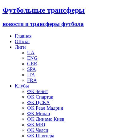
Футбольные трансферы
новости и трансферы футбола
Главная
Official
Лиги
UA
ENG
GER
SPA
ITA
FRA
Клубы
ФК Зенит
ФК Спартак
ФК ЦСКА
ФК Реал Мадрид
ФК Милан
ФК Динамо Киев
ФК МЮ
ФК Челси
ФК Шахтера