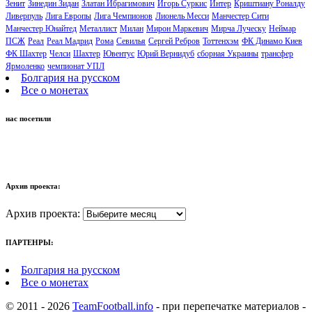
Зенит
Зинедин Зидан
Златан Ибрагимович
Игорь Суркис
Интер
Криштиану Роналду
Ливерпуль
Лига Европы
Лига Чемпионов
Лионель Месси
Манчестер Сити
Манчестер Юнайтед
Металлист
Милан
Мирон Маркевич
Мирча Луческу
Неймар
ПСЖ
Реал
Реал Мадрид
Рома
Севилья
Сергей Ребров
Тоттенхэм
ФК Динамо Киев
ФК Шахтер
Челси
Шахтер
Ювентус
Юрий Вернидуб
сборная Украины
трансфер
Ярмоленко
чемпионат УПЛ
Болгария на русском
Все о монетах
нас посетили
Архив проекта:
Архив проекта:
ПАРТЕНРЫ:
Болгария на русском
Все о монетах
© 2011 - 2026
TeamFootball.info
- при перепечатке материалов -