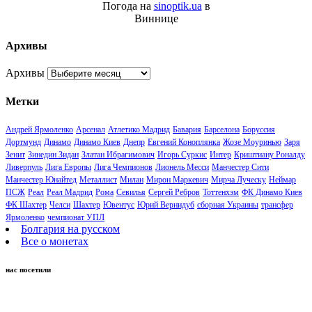
Погода на
sinoptik.ua
в
Виннице
Архивы
Архивы
Метки
Андрей Ярмоленко
Арсенал
Атлетико Мадрид
Бавария
Барселона
Боруссия
Дортмунд
Динамо
Динамо Киев
Днепр
Евгений Коноплянка
Жозе Моуринью
Заря
Зенит
Зинедин Зидан
Златан Ибрагимович
Игорь Суркис
Интер
Криштиану Роналду
Ливерпуль
Лига Европы
Лига Чемпионов
Лионель Месси
Манчестер Сити
Манчестер Юнайтед
Металлист
Милан
Мирон Маркевич
Мирча Луческу
Неймар
ПСЖ
Реал
Реал Мадрид
Рома
Севилья
Сергей Ребров
Тоттенхэм
ФК Динамо Киев
ФК Шахтер
Челси
Шахтер
Ювентус
Юрий Вернидуб
сборная Украины
трансфер
Ярмоленко
чемпионат УПЛ
Болгария на русском
Все о монетах
нас посетили