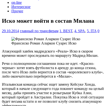
on-line
Интересное
Прочее
Иско может войти в состав Милана
29.10.2014
главный по трансферам
1. BEST
,
4. SPA
,
5. ITA
0
Франсиско Роман Аларкон Суарес Иско
Атакующий хавбек мадридского «Реала» Иско в скором
времени может проследовать по маршруту Мадрид-Милан.
Речи о полноценном соглашении пока не идет. «Красно-
черные» хотят взять футболиста в аренду до конца сезона,
после чего Иско либо вернется в состав «королевского клуба»,
либо окончательно переберется в «Милан».
Итальянская команда сейчас ищет замену Кейсуке Хонда,
который в начале следующего года покинет команду на целый
месяц, дабы принять участие в розыгрыше Кубка Азии,
который пройдет в Австралии. Покупка Иско в этой ситуации
будет весьма кстати и не позволит клубу снизить атакующую
эффективность.