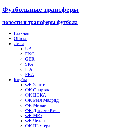
Футбольные трансферы
новости и трансферы футбола
Главная
Official
Лиги
UA
ENG
GER
SPA
ITA
FRA
Клубы
ФК Зенит
ФК Спартак
ФК ЦСКА
ФК Реал Мадрид
ФК Милан
ФК Динамо Киев
ФК МЮ
ФК Челси
ФК Шахтера