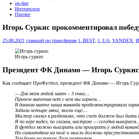
on-line
Интересное
Прочее
Игорь Суркис прокомментировал победу
25.08.2021
главный по трансферам
1. BEST
,
1. UA
,
YANDEX
,
И
Игорь суркис
Президент ФК Динамо — Игорь Суркис, о
Как сообщает ПроФутбол, президент ФК Динамо — Игорь Суркис
— Для меня любой матч – 3 очка…
Причем значения нет с кем мы играем…
В данном матче наша команда продемонстрировала харак
Забили четыре мяча, могли еще…
Мистер сказал в раздевалке, что счет должен был быть 
Я по игре видел, по глазам, настрою — сегодня выиграем
В футбол можно выиграть или проиграть у любой кома
Но самоотдача на поле и мысль должны присутствоват
Тем более на пороге Лиги чемпионов.