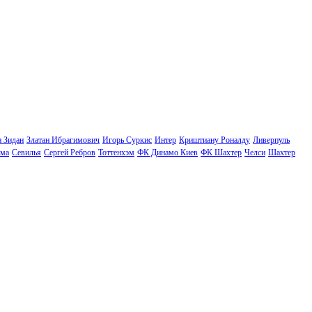
н Зидан
Златан Ибрагимович
Игорь Суркис
Интер
Криштиану Роналду
Ливерпуль
ма
Севилья
Сергей Ребров
Тоттенхэм
ФК Динамо Киев
ФК Шахтер
Челси
Шахтер