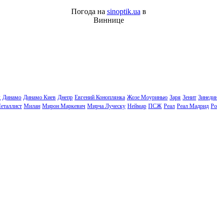
Погода на
sinoptik.ua
в
Виннице
д
Динамо
Динамо Киев
Днепр
Евгений Коноплянка
Жозе Моуринью
Заря
Зенит
Зинеди
еталлист
Милан
Мирон Маркевич
Мирча Луческу
Неймар
ПСЖ
Реал
Реал Мадрид
Ро