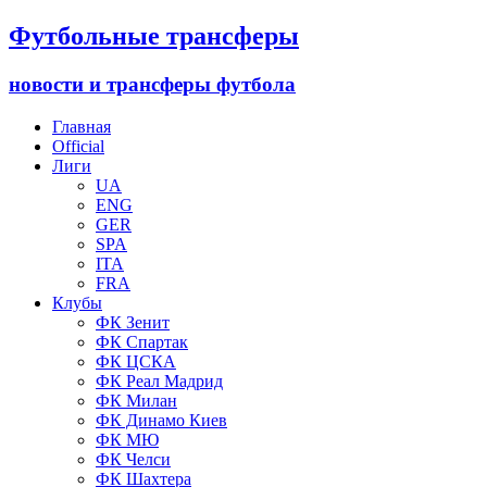
Футбольные трансферы
новости и трансферы футбола
Главная
Official
Лиги
UA
ENG
GER
SPA
ITA
FRA
Клубы
ФК Зенит
ФК Спартак
ФК ЦСКА
ФК Реал Мадрид
ФК Милан
ФК Динамо Киев
ФК МЮ
ФК Челси
ФК Шахтера