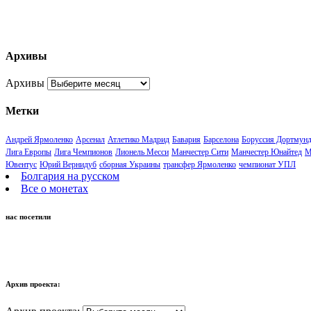
Архивы
Архивы
Метки
Андрей Ярмоленко
Арсенал
Атлетико Мадрид
Бавария
Барселона
Боруссия Дортмун
Лига Европы
Лига Чемпионов
Лионель Месси
Манчестер Сити
Манчестер Юнайтед
М
Ювентус
Юрий Вернидуб
сборная Украины
трансфер Ярмоленко
чемпионат УПЛ
Болгария на русском
Все о монетах
нас посетили
Архив проекта: